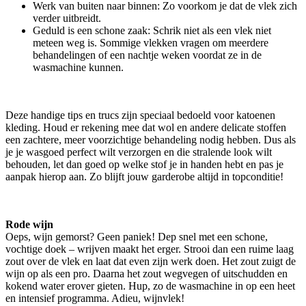
Werk van buiten naar binnen: Zo voorkom je dat de vlek zich
verder uitbreidt.
Geduld is een schone zaak: Schrik niet als een vlek niet
meteen weg is. Sommige vlekken vragen om meerdere
behandelingen of een nachtje weken voordat ze in de
wasmachine kunnen.
Deze handige tips en trucs zijn speciaal bedoeld voor katoenen
kleding. Houd er rekening mee dat wol en andere delicate stoffen
een zachtere, meer voorzichtige behandeling nodig hebben. Dus als
je je wasgoed perfect wilt verzorgen en die stralende look wilt
behouden, let dan goed op welke stof je in handen hebt en pas je
aanpak hierop aan. Zo blijft jouw garderobe altijd in topconditie!
Rode wijn
Oeps, wijn gemorst? Geen paniek! Dep snel met een schone,
vochtige doek – wrijven maakt het erger. Strooi dan een ruime laag
zout over de vlek en laat dat even zijn werk doen. Het zout zuigt de
wijn op als een pro. Daarna het zout wegvegen of uitschudden en
kokend water erover gieten. Hup, zo de wasmachine in op een heet
en intensief programma. Adieu, wijnvlek!