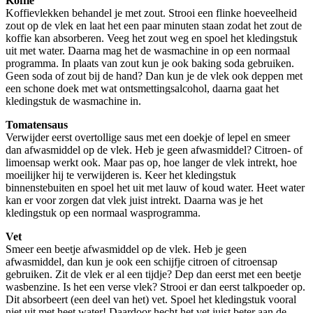
Koffie
Koffievlekken behandel je met zout. Strooi een flinke hoeveelheid
zout op de vlek en laat het een paar minuten staan zodat het zout de
koffie kan absorberen. Veeg het zout weg en spoel het kledingstuk
uit met water. Daarna mag het de wasmachine in op een normaal
programma. In plaats van zout kun je ook baking soda gebruiken.
Geen soda of zout bij de hand? Dan kun je de vlek ook deppen met
een schone doek met wat ontsmettingsalcohol, daarna gaat het
kledingstuk de wasmachine in.
Tomatensaus
Verwijder eerst overtollige saus met een doekje of lepel en smeer
dan afwasmiddel op de vlek. Heb je geen afwasmiddel? Citroen- of
limoensap werkt ook. Maar pas op, hoe langer de vlek intrekt, hoe
moeilijker hij te verwijderen is. Keer het kledingstuk
binnenstebuiten en spoel het uit met lauw of koud water. Heet water
kan er voor zorgen dat vlek juist intrekt. Daarna was je het
kledingstuk op een normaal wasprogramma.
Vet
Smeer een beetje afwasmiddel op de vlek. Heb je geen
afwasmiddel, dan kun je ook een schijfje citroen of citroensap
gebruiken. Zit de vlek er al een tijdje? Dep dan eerst met een beetje
wasbenzine. Is het een verse vlek? Strooi er dan eerst talkpoeder op.
Dit absorbeert (een deel van het) vet. Spoel het kledingstuk vooral
niet uit met heet water! Daardoor hecht het vet juist beter aan de