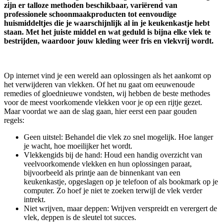
zijn er talloze methoden beschikbaar, variërend van
professionele schoonmaakproducten tot eenvoudige
huismiddeltjes die je waarschijnlijk al in je keukenkastje hebt
staan. Met het juiste middel en wat geduld is bijna elke vlek te
bestrijden, waardoor jouw kleding weer fris en vlekvrij wordt.
Op internet vind je een wereld aan oplossingen als het aankomt op
het verwijderen van vlekken. Of het nu gaat om eeuwenoude
remedies of gloednieuwe vondsten, wij hebben de beste methodes
voor de meest voorkomende vlekken voor je op een rijtje gezet.
Maar voordat we aan de slag gaan, hier eerst een paar gouden
regels:
Geen uitstel: Behandel die vlek zo snel mogelijk. Hoe langer
je wacht, hoe moeilijker het wordt.
Vlekkengids bij de hand: Houd een handig overzicht van
veelvoorkomende vlekken en hun oplossingen paraat,
bijvoorbeeld als printje aan de binnenkant van een
keukenkastje, opgeslagen op je telefoon of als bookmark op je
computer. Zo hoef je niet te zoeken terwijl de vlek verder
intrekt.
Niet wrijven, maar deppen: Wrijven verspreidt en verergert de
vlek, deppen is de sleutel tot succes.