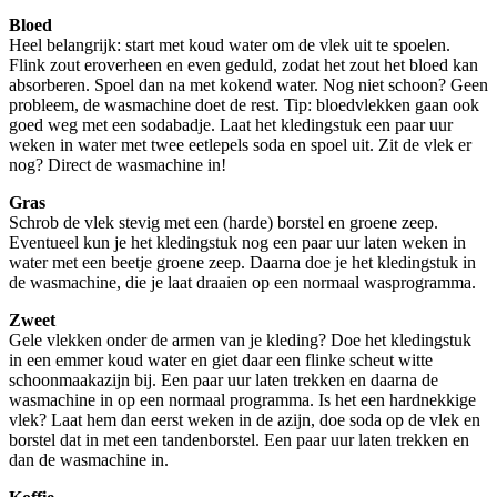
Bloed
Heel belangrijk: start met koud water om de vlek uit te spoelen.
Flink zout eroverheen en even geduld, zodat het zout het bloed kan
absorberen. Spoel dan na met kokend water. Nog niet schoon? Geen
probleem, de wasmachine doet de rest. Tip: bloedvlekken gaan ook
goed weg met een sodabadje. Laat het kledingstuk een paar uur
weken in water met twee eetlepels soda en spoel uit. Zit de vlek er
nog? Direct de wasmachine in!
Gras
Schrob de vlek stevig met een (harde) borstel en groene zeep.
Eventueel kun je het kledingstuk nog een paar uur laten weken in
water met een beetje groene zeep. Daarna doe je het kledingstuk in
de wasmachine, die je laat draaien op een normaal wasprogramma.
Zweet
Gele vlekken onder de armen van je kleding? Doe het kledingstuk
in een emmer koud water en giet daar een flinke scheut witte
schoonmaakazijn bij. Een paar uur laten trekken en daarna de
wasmachine in op een normaal programma. Is het een hardnekkige
vlek? Laat hem dan eerst weken in de azijn, doe soda op de vlek en
borstel dat in met een tandenborstel. Een paar uur laten trekken en
dan de wasmachine in.