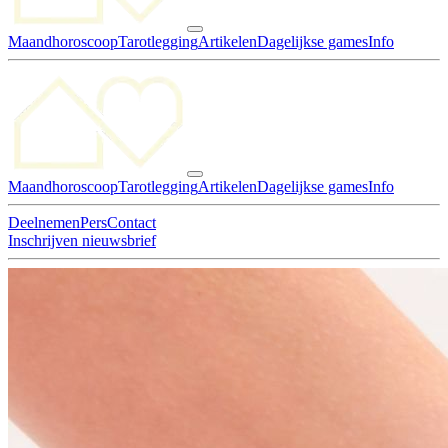
Maandhoroscoop
Tarotlegging
Artikelen
Dagelijkse games
Info
Maandhoroscoop
Tarotlegging
Artikelen
Dagelijkse games
Info
Deelnemen
Pers
Contact
Inschrijven nieuwsbrief