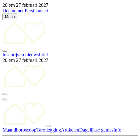
20 t/m 27 februari 2027
Deelnemen
Pers
Contact
Menu
Inschrijven nieuwsbrief
20 t/m 27 februari 2027
Maandhoroscoop
Tarotlegging
Artikelen
Dagelijkse games
Info