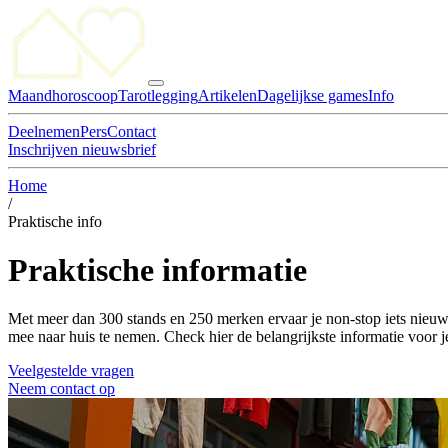
Maandhoroscoop
Tarotlegging
Artikelen
Dagelijkse games
Info
Deelnemen
Pers
Contact
Inschrijven nieuwsbrief
Home
/
Praktische info
Praktische informatie
Met meer dan 300 stands en 250 merken ervaar je non-stop iets nieuw
mee naar huis te nemen. Check hier de belangrijkste informatie voor 
Veelgestelde vragen
Neem contact op