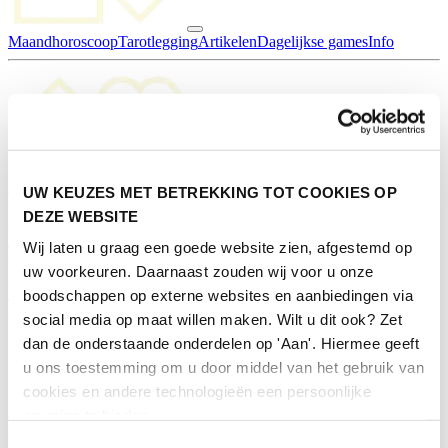
Maandhoroscoop
Tarotlegging
Artikelen
Dagelijkse games
Info
Maandhoroscoop
Tarotlegging
Artikelen
Dagelijkse games
Info
UW KEUZES MET BETREKKING TOT COOKIES OP
DEZE WEBSITE
Deelnemen
Pers
Contact
Inschrijven nieuwsbrief
Wij laten u graag een goede website zien, afgestemd op
uw voorkeuren. Daarnaast zouden wij voor u onze
Home
/
boodschappen op externe websites en aanbiedingen via
Contact
social media op maat willen maken. Wilt u dit ook? Zet
dan de onderstaande onderdelen op 'Aan'. Hiermee geeft
Heb je een vraag aan De Huishoudbeurs?
u ons toestemming om u door middel van het gebruik van
cookies en andere technologieën een persoonlijke
Stel ze via Facebook of Instagram: ons customer care team is elke
ervaring te bieden.
dag aanwezig. Stuur ze een bericht en je krijgt dezelfde dag nog
antwoord.
Toestemmingsselectie