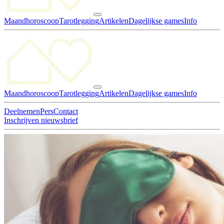
Maandhoroscoop
Tarotlegging
Artikelen
Dagelijkse games
Info
Maandhoroscoop
Tarotlegging
Artikelen
Dagelijkse games
Info
Deelnemen
Pers
Contact
Inschrijven nieuwsbrief