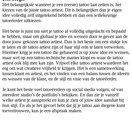
Het belangrijkste wanneer je een (eerste) tattoo laat zetten is, het
kiezen van de juiste tattoo artiest. Dit is belangrijker dan je eigen
idee volledig zelf uitgetekend hebben en dan een willekeurige
tatoeëerder uitkiezen.
Het beste is juist om niet je tattoo al volledig uitgedacht en bepaald
te hebben, maar om globaal je idee en wensen door te geven aan de
door jouw gekozen tattoo artiest. Dan is het beste om een stukje los
te laten en de tattoo artiest zijn of haar stijl erin te laten verwerken.
Hiermee krijg je een tattoo die gebaseerd is op jouw idee en wensen,
maar wel op een tattoo-technische manier klopt en waar de tattoo
artiest ook blij mee kan zijn. Vrijwel elke tattoo artiest waardeert het
erg om wat creatieve vrijheid te krijgen. Het is een samenwerking
tussen klant en artiest, en het vinden van een balans tussen de ideeën
en wensen van de klant, en de stijl en visie van de tatoeëerder.
Je kunt het beste veel tatoeëerders op social media volgen, of van
meerdere studio’s de portfolio’s bekijken. En dan zie je vanzelf
welke artiest je aanspreekt en kun je zien of jouw idee aansluit bij
hun stijl. En als je het gevoel hebt dat jij je tattoo aan diegene kunt
toevertrouwen, kun je een afspraak maken.