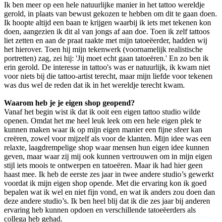
Ik ben meer op een hele natuurlijke manier in het tattoo wereldje
gerold, in plaats van bewust gekozen te hebben om dit te gaan doen.
Ik hoopte altijd een baan te krijgen waarbij ik iets met tekenen kon
doen, aangezien ik dit al van jongs af aan doe. Toen ik zelf tattoos
liet zetten en aan de praat raakte met mijn tatoeëerder, hadden wij
het hierover. Toen hij mijn tekenwerk (voornamelijk realistische
portretten) zag, zei hij: 'Jij moet echt gaan tatoeëren.' En zo ben ik
erin gerold. De interesse in tattoo's was er natuurlijk, ik kwam niet
voor niets bij die tattoo-artist terecht, maar mijn liefde voor tekenen
was dus wel de reden dat ik in het wereldje terecht kwam.
Waarom heb je je eigen shop geopend?
Vanaf het begin wist ik dat ik ooit een eigen tattoo studio wilde
openen. Omdat het me heel leuk leek om een hele eigen plek te
kunnen maken waar ik op mijn eigen manier een fijne sfeer kan
creëren, zowel voor mijzelf als voor de klanten. Mijn idee was een
relaxte, laagdrempelige shop waar mensen hun eigen idee kunnen
geven, maar waar zij mij ook kunnen vertrouwen om in mijn eigen
stijl iets moois te ontwerpen en tatoeëren. Maar ik had hier geen
haast mee. Ik heb de eerste zes jaar in twee andere studio’s gewerkt
voordat ik mijn eigen shop opende. Met die ervaring kon ik goed
bepalen wat ik wel en niet fijn vond, en wat ik anders zou doen dan
deze andere studio’s. Ik ben heel blij dat ik die zes jaar bij anderen
ervaring heb kunnen opdoen en verschillende tatoeëerders als
collega heb gehad.