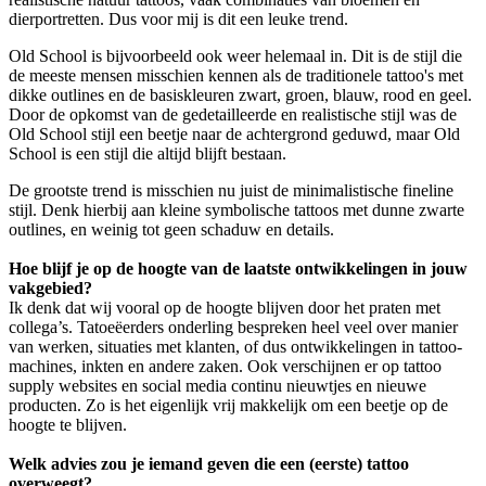
dierportretten. Dus voor mij is dit een leuke trend.
Old School is bijvoorbeeld ook weer helemaal in. Dit is de stijl die
de meeste mensen misschien kennen als de traditionele tattoo's met
dikke outlines en de basiskleuren zwart, groen, blauw, rood en geel.
Door de opkomst van de gedetailleerde en realistische stijl was de
Old School stijl een beetje naar de achtergrond geduwd, maar Old
School is een stijl die altijd blijft bestaan.
De grootste trend is misschien nu juist de minimalistische fineline
stijl. Denk hierbij aan kleine symbolische tattoos met dunne zwarte
outlines, en weinig tot geen schaduw en details.
Hoe blijf je op de hoogte van de laatste ontwikkelingen in jouw
vakgebied?
Ik denk dat wij vooral op de hoogte blijven door het praten met
collega’s. Tatoeëerders onderling bespreken heel veel over manier
van werken, situaties met klanten, of dus ontwikkelingen in tattoo-
machines, inkten en andere zaken. Ook verschijnen er op tattoo
supply websites en social media continu nieuwtjes en nieuwe
producten. Zo is het eigenlijk vrij makkelijk om een beetje op de
hoogte te blijven.
Welk advies zou je iemand geven die een (eerste) tattoo
overweegt?