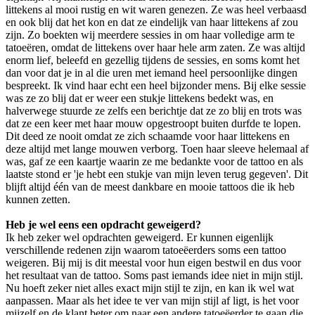
littekens al mooi rustig en wit waren genezen. Ze was heel verbaasd
en ook blij dat het kon en dat ze eindelijk van haar littekens af zou
zijn. Zo boekten wij meerdere sessies in om haar volledige arm te
tatoeëren, omdat de littekens over haar hele arm zaten. Ze was altijd
enorm lief, beleefd en gezellig tijdens de sessies, en soms komt het
dan voor dat je in al die uren met iemand heel persoonlijke dingen
bespreekt. Ik vind haar echt een heel bijzonder mens. Bij elke sessie
was ze zo blij dat er weer een stukje littekens bedekt was, en
halverwege stuurde ze zelfs een berichtje dat ze zo blij en trots was
dat ze een keer met haar mouw opgestroopt buiten durfde te lopen.
Dit deed ze nooit omdat ze zich schaamde voor haar littekens en
deze altijd met lange mouwen verborg. Toen haar sleeve helemaal af
was, gaf ze een kaartje waarin ze me bedankte voor de tattoo en als
laatste stond er 'je hebt een stukje van mijn leven terug gegeven'. Dit
blijft altijd één van de meest dankbare en mooie tattoos die ik heb
kunnen zetten.
Heb je wel eens een opdracht geweigerd?
Ik heb zeker wel opdrachten geweigerd. Er kunnen eigenlijk
verschillende redenen zijn waarom tatoeëerders soms een tattoo
weigeren. Bij mij is dit meestal voor hun eigen bestwil en dus voor
het resultaat van de tattoo. Soms past iemands idee niet in mijn stijl.
Nu hoeft zeker niet alles exact mijn stijl te zijn, en kan ik wel wat
aanpassen. Maar als het idee te ver van mijn stijl af ligt, is het voor
mijzelf en de klant beter om naar een andere tatoeëerder te gaan die