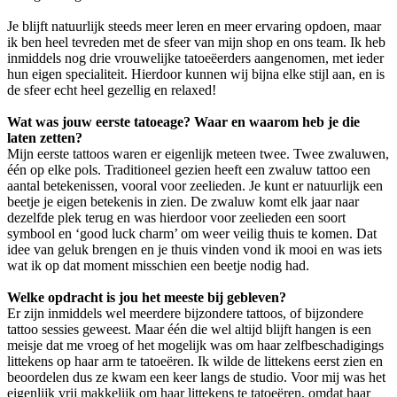
Je blijft natuurlijk steeds meer leren en meer ervaring opdoen, maar
ik ben heel tevreden met de sfeer van mijn shop en ons team. Ik heb
inmiddels nog drie vrouwelijke tatoeëerders aangenomen, met ieder
hun eigen specialiteit. Hierdoor kunnen wij bijna elke stijl aan, en is
de sfeer echt heel gezellig en relaxed!
Wat was jouw eerste tatoeage? Waar en waarom heb je die
laten zetten?
Mijn eerste tattoos waren er eigenlijk meteen twee. Twee zwaluwen,
één op elke pols. Traditioneel gezien heeft een zwaluw tattoo een
aantal betekenissen, vooral voor zeelieden. Je kunt er natuurlijk een
beetje je eigen betekenis in zien. De zwaluw komt elk jaar naar
dezelfde plek terug en was hierdoor voor zeelieden een soort
symbool en ‘good luck charm’ om weer veilig thuis te komen. Dat
idee van geluk brengen en je thuis vinden vond ik mooi en was iets
wat ik op dat moment misschien een beetje nodig had.
Welke opdracht is jou het meeste bij gebleven?
Er zijn inmiddels wel meerdere bijzondere tattoos, of bijzondere
tattoo sessies geweest. Maar één die wel altijd blijft hangen is een
meisje dat me vroeg of het mogelijk was om haar zelfbeschadigings
littekens op haar arm te tatoeëren. Ik wilde de littekens eerst zien en
beoordelen dus ze kwam een keer langs de studio. Voor mij was het
eigenlijk vrij makkelijk om haar littekens te tatoeëren, omdat haar