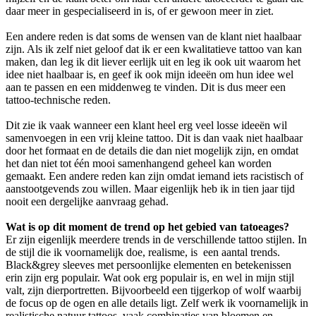
daar meer in gespecialiseerd in is, of er gewoon meer in ziet.
Een andere reden is dat soms de wensen van de klant niet haalbaar
zijn. Als ik zelf niet geloof dat ik er een kwalitatieve tattoo van kan
maken, dan leg ik dit liever eerlijk uit en leg ik ook uit waarom het
idee niet haalbaar is, en geef ik ook mijn ideeën om hun idee wel
aan te passen en een middenweg te vinden. Dit is dus meer een
tattoo-technische reden.
Dit zie ik vaak wanneer een klant heel erg veel losse ideeën wil
samenvoegen in een vrij kleine tattoo. Dit is dan vaak niet haalbaar
door het formaat en de details die dan niet mogelijk zijn, en omdat
het dan niet tot één mooi samenhangend geheel kan worden
gemaakt. Een andere reden kan zijn omdat iemand iets racistisch of
aanstootgevends zou willen. Maar eigenlijk heb ik in tien jaar tijd
nooit een dergelijke aanvraag gehad.
Wat is op dit moment de trend op het gebied van tatoeages?
Er zijn eigenlijk meerdere trends in de verschillende tattoo stijlen. In
de stijl die ik voornamelijk doe, realisme, is een aantal trends.
Black&grey sleeves met persoonlijke elementen en betekenissen
erin zijn erg populair. Wat ook erg populair is, en wel in mijn stijl
valt, zijn dierportretten. Bijvoorbeeld een tijgerkop of wolf waarbij
de focus op de ogen en alle details ligt. Zelf werk ik voornamelijk in
realistische natuur tattoos, vaak combinaties van bloemen en