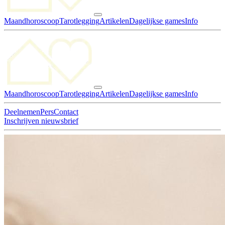
Maandhoroscoop
Tarotlegging
Artikelen
Dagelijkse games
Info
Maandhoroscoop
Tarotlegging
Artikelen
Dagelijkse games
Info
Deelnemen
Pers
Contact
Inschrijven nieuwsbrief