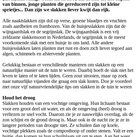
van binnen, jonge planten die gereduceerd zijn tot kleine
sprietjes... Dan zijn we slakken liever kwijt dan rijk.
Alle naaktslakken zijn dol op verse, groene blaadjes en vruchten
zoals aardbeien en frambozen. Van de huisjesslakken zijn dat de
wijngaardslak en de segrijnslak. De wijngaardslak is een vrij
zeldzame slakkensoort in Nederlands, de segrijnslak is de meest
voorkomende slak met een huisje in ons land. Alle andere
huisjesslakken laten planten met rust en doen zich liever tegoed aan
algen, schimmels en afstervende planten.
Gelukkig bestaan er verschillende manieren om slakken op een
natuurlijke manier uit de tuin te weren. Daarbij hoeft de slak niet het
leven te laten of te laten lijden. Geen zout strooien, maar op zoek
naar natuurlijke vijanden die graag een slak lusten. Doe je voordeel
met onze vijf natuurvriendelijke tips om slakken in de tuin te weren
Houd het droog
Slakken houden van een vochtige omgeving. Hun lichaam bestaat
voor een groot deel uit water, en als de omgeving (heel) droog is
verliezen ze snel vocht. Daarom zie je ze nauwelijks overdag, als de
zon schijnt en de grond droog is. Maar ook in de nacht zie je ze in
langere perioden van droogte niet. Ze schuilen dan op koele,
vochtige plekken zoals de composthoop of onder stenen. Valt er een
buitje, dan komen ze hun schuilplaats uit om te eten. Aan het weer