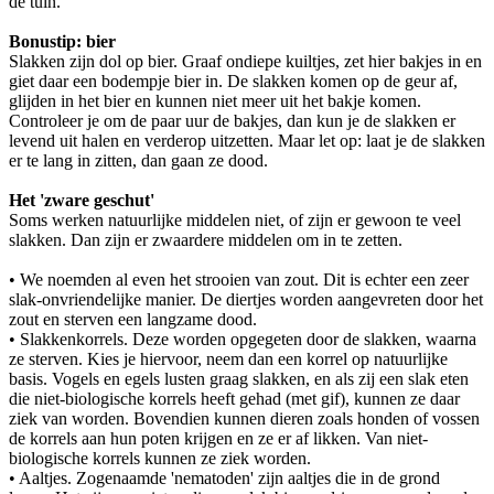
de tuin.
Bonustip: bier
Slakken zijn dol op bier. Graaf ondiepe kuiltjes, zet hier bakjes in en
giet daar een bodempje bier in. De slakken komen op de geur af,
glijden in het bier en kunnen niet meer uit het bakje komen.
Controleer je om de paar uur de bakjes, dan kun je de slakken er
levend uit halen en verderop uitzetten. Maar let op: laat je de slakken
er te lang in zitten, dan gaan ze dood.
Het 'zware geschut'
Soms werken natuurlijke middelen niet, of zijn er gewoon te veel
slakken. Dan zijn er zwaardere middelen om in te zetten.
• We noemden al even het strooien van zout. Dit is echter een zeer
slak-onvriendelijke manier. De diertjes worden aangevreten door het
zout en sterven een langzame dood.
• Slakkenkorrels. Deze worden opgegeten door de slakken, waarna
ze sterven. Kies je hiervoor, neem dan een korrel op natuurlijke
basis. Vogels en egels lusten graag slakken, en als zij een slak eten
die niet-biologische korrels heeft gehad (met gif), kunnen ze daar
ziek van worden. Bovendien kunnen dieren zoals honden of vossen
de korrels aan hun poten krijgen en ze er af likken. Van niet-
biologische korrels kunnen ze ziek worden.
• Aaltjes. Zogenaamde 'nematoden' zijn aaltjes die in de grond