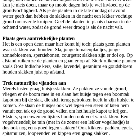
kun je niets doen, maar op mooie dagen heb je wel invloed op de
grondvochtigheid. Als je de planten in de late middag of avond
water geeft dan hebben de slakken in de nacht een lekker vochtige
grond om over te kruipen. Geef de planten in plaats daarvan in de
ochtend water, zodat de grond weer droog is als de nacht valt.
Plaats geen aantrekkelijke planten
Het is een open deur, maar hier komt hij toch: plaats geen planten
waar slakken van houden. Sla, jonge tomatenplantjes, jonge
zonnebloemen, sperziebonen, courgette; slakken zijn er dol op. Op
afstand ruiken ze de planten en gaan er op af. Sterk ruikende planten
zoals Oost-Indische kers, salie, lavendel, geranium en goudsbloem
houden slakken juist op afstand.
Trek natuurlijke vijanden aan
Merels lusten graag huisjesslakken. Ze pakken ze van de grond,
vliegen er de boom mee in en slaan het huisje tegen een boomtak
kapot om bij de slak, die zich terug getrokken heeft in zijn huisje, te
komen. Ze slaan de huisjes ook wel tegen een steen of laten hem
vanuit een tak op de grond vallen om het huisje kapot te krijgen.
Eksters, spreeuwen en lijsters houden ook veel van slakken. Een
vogelvriendelijke tuin (met in de zomer een lekker vogelbadje) is
dus ook nog eens goed tegen slakken! Ook kikkers, padden, egels,
spitsmuizen, loopeenden en kippen eten graag slakken.