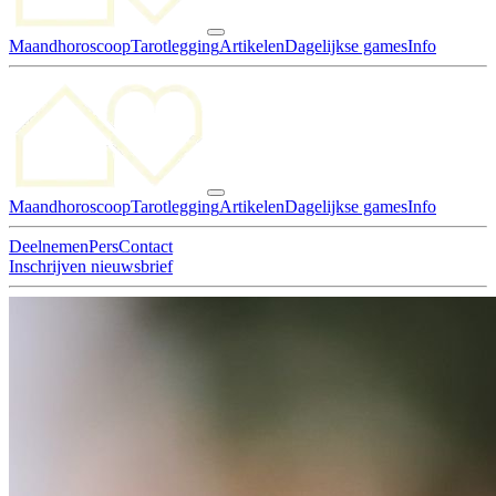
Maandhoroscoop
Tarotlegging
Artikelen
Dagelijkse games
Info
Maandhoroscoop
Tarotlegging
Artikelen
Dagelijkse games
Info
Deelnemen
Pers
Contact
Inschrijven nieuwsbrief