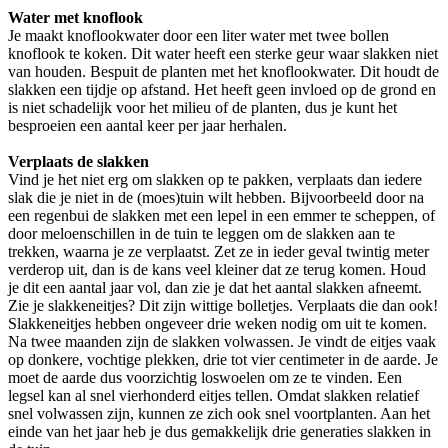
Water met knoflook
Je maakt knoflookwater door een liter water met twee bollen
knoflook te koken. Dit water heeft een sterke geur waar slakken niet
van houden. Bespuit de planten met het knoflookwater. Dit houdt de
slakken een tijdje op afstand. Het heeft geen invloed op de grond en
is niet schadelijk voor het milieu of de planten, dus je kunt het
besproeien een aantal keer per jaar herhalen.
Verplaats de slakken
Vind je het niet erg om slakken op te pakken, verplaats dan iedere
slak die je niet in de (moes)tuin wilt hebben. Bijvoorbeeld door na
een regenbui de slakken met een lepel in een emmer te scheppen, of
door meloenschillen in de tuin te leggen om de slakken aan te
trekken, waarna je ze verplaatst. Zet ze in ieder geval twintig meter
verderop uit, dan is de kans veel kleiner dat ze terug komen. Houd
je dit een aantal jaar vol, dan zie je dat het aantal slakken afneemt.
Zie je slakkeneitjes? Dit zijn wittige bolletjes. Verplaats die dan ook!
Slakkeneitjes hebben ongeveer drie weken nodig om uit te komen.
Na twee maanden zijn de slakken volwassen. Je vindt de eitjes vaak
op donkere, vochtige plekken, drie tot vier centimeter in de aarde. Je
moet de aarde dus voorzichtig loswoelen om ze te vinden. Een
legsel kan al snel vierhonderd eitjes tellen. Omdat slakken relatief
snel volwassen zijn, kunnen ze zich ook snel voortplanten. Aan het
einde van het jaar heb je dus gemakkelijk drie generaties slakken in