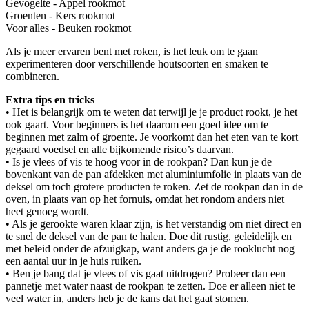
Gevogelte - Appel rookmot
Groenten - Kers rookmot
Voor alles - Beuken rookmot
Als je meer ervaren bent met roken, is het leuk om te gaan
experimenteren door verschillende houtsoorten en smaken te
combineren.
Extra tips en tricks
• Het is belangrijk om te weten dat terwijl je je product rookt, je het
ook gaart. Voor beginners is het daarom een goed idee om te
beginnen met zalm of groente. Je voorkomt dan het eten van te kort
gegaard voedsel en alle bijkomende risico’s daarvan.
• Is je vlees of vis te hoog voor in de rookpan? Dan kun je de
bovenkant van de pan afdekken met aluminiumfolie in plaats van de
deksel om toch grotere producten te roken. Zet de rookpan dan in de
oven, in plaats van op het fornuis, omdat het rondom anders niet
heet genoeg wordt.
• Als je gerookte waren klaar zijn, is het verstandig om niet direct en
te snel de deksel van de pan te halen. Doe dit rustig, geleidelijk en
met beleid onder de afzuigkap, want anders ga je de rooklucht nog
een aantal uur in je huis ruiken.
• Ben je bang dat je vlees of vis gaat uitdrogen? Probeer dan een
pannetje met water naast de rookpan te zetten. Doe er alleen niet te
veel water in, anders heb je de kans dat het gaat stomen.