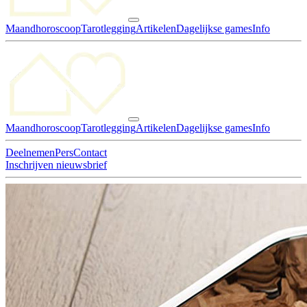
Maandhoroscoop
Tarotlegging
Artikelen
Dagelijkse games
Info
Maandhoroscoop
Tarotlegging
Artikelen
Dagelijkse games
Info
Deelnemen
Pers
Contact
Inschrijven nieuwsbrief