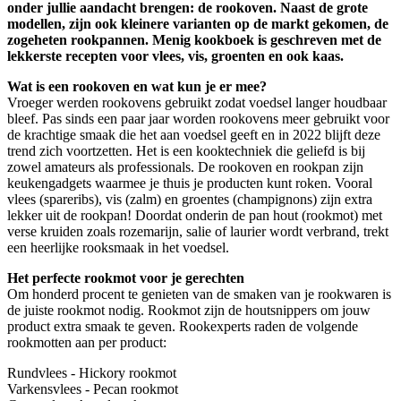
onder jullie aandacht brengen: de rookoven. Naast de grote
modellen, zijn ook kleinere varianten op de markt gekomen, de
zogeheten rookpannen. Menig kookboek is geschreven met de
lekkerste recepten voor vlees, vis, groenten en ook kaas.
Wat is een rookoven en wat kun je er mee?
Vroeger werden rookovens gebruikt zodat voedsel langer houdbaar
bleef. Pas sinds een paar jaar worden rookovens meer gebruikt voor
de krachtige smaak die het aan voedsel geeft en in 2022 blijft deze
trend zich voortzetten. Het is een kooktechniek die geliefd is bij
zowel amateurs als professionals. De rookoven en rookpan zijn
keukengadgets waarmee je thuis je producten kunt roken. Vooral
vlees (spareribs), vis (zalm) en groentes (champignons) zijn extra
lekker uit de rookpan! Doordat onderin de pan hout (rookmot) met
verse kruiden zoals rozemarijn, salie of laurier wordt verbrand, trekt
een heerlijke rooksmaak in het voedsel.
Het perfecte rookmot voor je gerechten
Om honderd procent te genieten van de smaken van je rookwaren is
de juiste rookmot nodig. Rookmot zijn de houtsnippers om jouw
product extra smaak te geven. Rookexperts raden de volgende
rookmotten aan per product:
Rundvlees - Hickory rookmot
Varkensvlees - Pecan rookmot