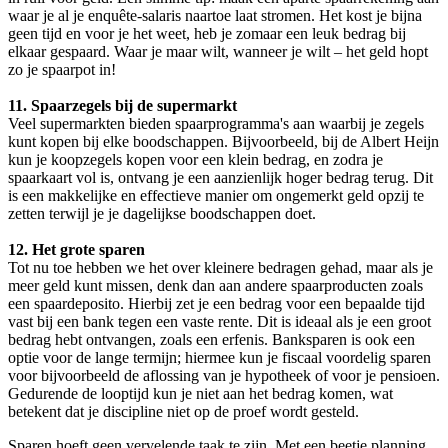
waar je al je enquête-salaris naartoe laat stromen. Het kost je bijna
geen tijd en voor je het weet, heb je zomaar een leuk bedrag bij
elkaar gespaard. Waar je maar wilt, wanneer je wilt – het geld hopt
zo je spaarpot in!
11. Spaarzegels bij de supermarkt
Veel supermarkten bieden spaarprogramma's aan waarbij je zegels
kunt kopen bij elke boodschappen. Bijvoorbeeld, bij de Albert Heijn
kun je koopzegels kopen voor een klein bedrag, en zodra je
spaarkaart vol is, ontvang je een aanzienlijk hoger bedrag terug. Dit
is een makkelijke en effectieve manier om ongemerkt geld opzij te
zetten terwijl je je dagelijkse boodschappen doet.
12. Het grote sparen
Tot nu toe hebben we het over kleinere bedragen gehad, maar als je
meer geld kunt missen, denk dan aan andere spaarproducten zoals
een spaardeposito. Hierbij zet je een bedrag voor een bepaalde tijd
vast bij een bank tegen een vaste rente. Dit is ideaal als je een groot
bedrag hebt ontvangen, zoals een erfenis. Banksparen is ook een
optie voor de lange termijn; hiermee kun je fiscaal voordelig sparen
voor bijvoorbeeld de aflossing van je hypotheek of voor je pensioen.
Gedurende de looptijd kun je niet aan het bedrag komen, wat
betekent dat je discipline niet op de proef wordt gesteld.
Sparen hoeft geen vervelende taak te zijn. Met een beetje planning