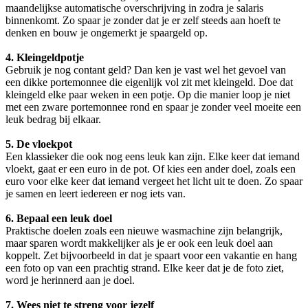
maandelijkse automatische overschrijving in zodra je salaris
binnenkomt. Zo spaar je zonder dat je er zelf steeds aan hoeft te
denken en bouw je ongemerkt je spaargeld op.
4. Kleingeldpotje
Gebruik je nog contant geld? Dan ken je vast wel het gevoel van
een dikke portemonnee die eigenlijk vol zit met kleingeld. Doe dat
kleingeld elke paar weken in een potje. Op die manier loop je niet
met een zware portemonnee rond en spaar je zonder veel moeite een
leuk bedrag bij elkaar.
5. De vloekpot
Een klassieker die ook nog eens leuk kan zijn. Elke keer dat iemand
vloekt, gaat er een euro in de pot. Of kies een ander doel, zoals een
euro voor elke keer dat iemand vergeet het licht uit te doen. Zo spaar
je samen en leert iedereen er nog iets van.
6. Bepaal een leuk doel
Praktische doelen zoals een nieuwe wasmachine zijn belangrijk,
maar sparen wordt makkelijker als je er ook een leuk doel aan
koppelt. Zet bijvoorbeeld in dat je spaart voor een vakantie en hang
een foto op van een prachtig strand. Elke keer dat je de foto ziet,
word je herinnerd aan je doel.
7. Wees niet te streng voor jezelf