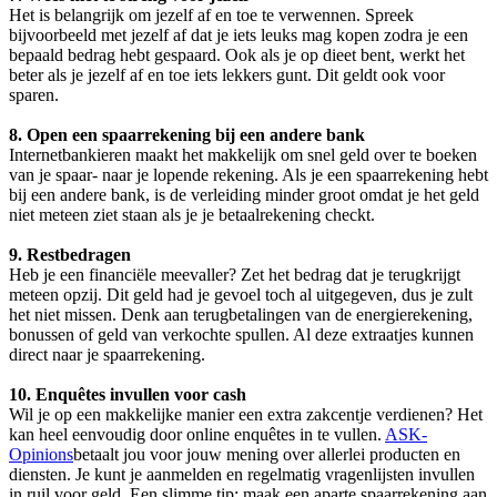
Het is belangrijk om jezelf af en toe te verwennen. Spreek
bijvoorbeeld met jezelf af dat je iets leuks mag kopen zodra je een
bepaald bedrag hebt gespaard. Ook als je op dieet bent, werkt het
beter als je jezelf af en toe iets lekkers gunt. Dit geldt ook voor
sparen.
8. Open een spaarrekening bij een andere bank
Internetbankieren maakt het makkelijk om snel geld over te boeken
van je spaar- naar je lopende rekening. Als je een spaarrekening hebt
bij een andere bank, is de verleiding minder groot omdat je het geld
niet meteen ziet staan als je je betaalrekening checkt.
9. Restbedragen
Heb je een financiële meevaller? Zet het bedrag dat je terugkrijgt
meteen opzij. Dit geld had je gevoel toch al uitgegeven, dus je zult
het niet missen. Denk aan terugbetalingen van de energierekening,
bonussen of geld van verkochte spullen. Al deze extraatjes kunnen
direct naar je spaarrekening.
10. Enquêtes invullen voor cash
Wil je op een makkelijke manier een extra zakcentje verdienen? Het
kan heel eenvoudig door online enquêtes in te vullen.
ASK-
Opinions
betaalt jou voor jouw mening over allerlei producten en
diensten. Je kunt je aanmelden en regelmatig vragenlijsten invullen
in ruil voor geld. Een slimme tip: maak een aparte spaarrekening aan