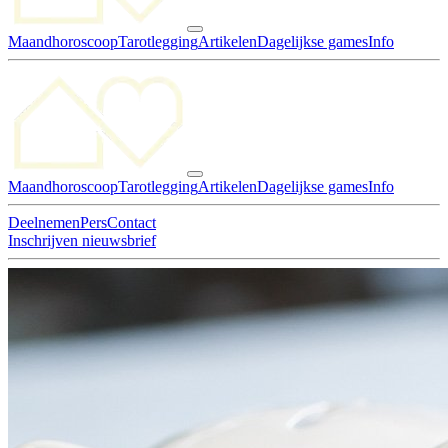
Maandhoroscoop
Tarotlegging
Artikelen
Dagelijkse games
Info
Maandhoroscoop
Tarotlegging
Artikelen
Dagelijkse games
Info
Deelnemen
Pers
Contact
Inschrijven nieuwsbrief