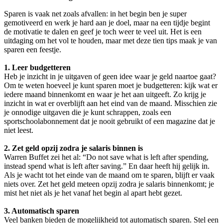
Sparen is vaak net zoals afvallen: in het begin ben je super
gemotiveerd en werk je hard aan je doel, maar na een tijdje begint
de motivatie te dalen en geef je toch weer te veel uit. Het is een
uitdaging om het vol te houden, maar met deze tien tips maak je van
sparen een feestje.
1. Leer budgetteren
Heb je inzicht in je uitgaven of geen idee waar je geld naartoe gaat?
Om te weten hoeveel je kunt sparen moet je budgetteren: kijk wat er
iedere maand binnenkomt en waar je het aan uitgeeft. Zo krijg je
inzicht in wat er overblijft aan het eind van de maand. Misschien zie
je onnodige uitgaven die je kunt schrappen, zoals een
sportschoolabonnement dat je nooit gebruikt of een magazine dat je
niet leest.
2. Zet geld opzij zodra je salaris binnen is
Warren Buffet zei het al: “Do not save what is left after spending,
instead spend what is left after saving.” En daar heeft hij gelijk in.
Als je wacht tot het einde van de maand om te sparen, blijft er vaak
niets over. Zet het geld meteen opzij zodra je salaris binnenkomt; je
mist het niet als je het vanaf het begin al apart hebt gezet.
3. Automatisch sparen
Veel banken bieden de mogelijkheid tot automatisch sparen. Stel een