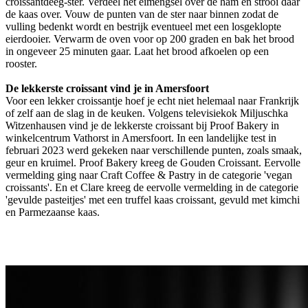
croissantdeeg-ster. Verdeel het eimengsel over de ham en strooi daar
de kaas over. Vouw de punten van de ster naar binnen zodat de
vulling bedenkt wordt en bestrijk eventueel met een losgeklopte
eierdooier. Verwarm de oven voor op 200 graden en bak het brood
in ongeveer 25 minuten gaar. Laat het brood afkoelen op een
rooster.
De lekkerste croissant vind je in Amersfoort
Voor een lekker croissantje hoef je echt niet helemaal naar Frankrijk
of zelf aan de slag in de keuken. Volgens televisiekok Miljuschka
Witzenhausen vind je de lekkerste croissant bij Proof Bakery in
winkelcentrum Vathorst in Amersfoort. In een landelijke test in
februari 2023 werd gekeken naar verschillende punten, zoals smaak,
geur en kruimel. Proof Bakery kreeg de Gouden Croissant. Eervolle
vermelding ging naar Craft Coffee & Pastry in de categorie 'vegan
croissants'. En et Clare kreeg de eervolle vermelding in de categorie
'gevulde pasteitjes' met een truffel kaas croissant, gevuld met kimchi
en Parmezaanse kaas.