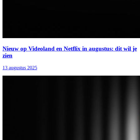
Nieuw op Videoland en Netflix in augustus: dit wil je
zien
13 augustus 2025