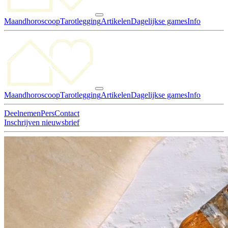
Maandhoroscoop
Tarotlegging
Artikelen
Dagelijkse games
Info
Maandhoroscoop
Tarotlegging
Artikelen
Dagelijkse games
Info
Deelnemen
Pers
Contact
Inschrijven nieuwsbrief