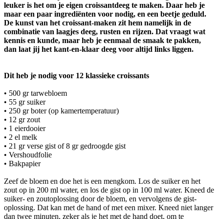
leuker is het om je eigen croissantdeeg te maken. Daar heb je
maar een paar ingrediënten voor nodig, en een beetje geduld.
De kunst van het croissant-maken zit hem namelijk in de
combinatie van laagjes deeg, rusten en rijzen. Dat vraagt wat
kennis en kunde, maar heb je eenmaal de smaak te pakken,
dan laat jij het kant-en-klaar deeg voor altijd links liggen.
Dit heb je nodig voor 12 klassieke croissants
• 500 gr tarwebloem
• 55 gr suiker
• 250 gr boter (op kamertemperatuur)
• 12 gr zout
• 1 eierdooier
• 2 el melk
• 21 gr verse gist of 8 gr gedroogde gist
• Vershoudfolie
• Bakpapier
Zeef de bloem en doe het is een mengkom. Los de suiker en het
zout op in 200 ml water, en los de gist op in 100 ml water. Kneed de
suiker- en zoutoplossing door de bloem, en vervolgens de gist-
oplossing. Dat kan met de hand of met een mixer. Kneed niet langer
dan twee minuten, zeker als je het met de hand doet, om te