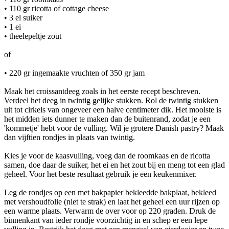
• 110 gr ricotta of cottage cheese
• 3 el suiker
• 1 ei
• theelepeltje zout
of
• 220 gr ingemaakte vruchten of 350 gr jam
Maak het croissantdeeg zoals in het eerste recept beschreven.
Verdeel het deeg in twintig gelijke stukken. Rol de twintig stukken
uit tot cirkels van ongeveer een halve centimeter dik. Het mooiste is
het midden iets dunner te maken dan de buitenrand, zodat je een
'kommetje' hebt voor de vulling. Wil je grotere Danish pastry? Maak
dan vijftien rondjes in plaats van twintig.
Kies je voor de kaasvulling, voeg dan de roomkaas en de ricotta
samen, doe daar de suiker, het ei en het zout bij en meng tot een glad
geheel. Voor het beste resultaat gebruik je een keukenmixer.
Leg de rondjes op een met bakpapier bekleedde bakplaat, bekleed
met vershoudfolie (niet te strak) en laat het geheel een uur rijzen op
een warme plaats. Verwarm de over voor op 220 graden. Druk de
binnenkant van ieder rondje voorzichtig in en schep er een lepe