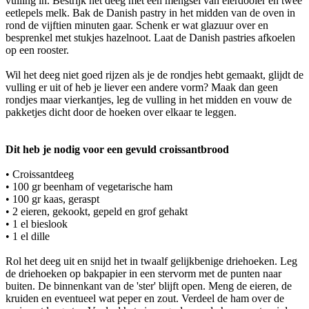
vulling in. Bestrijk het deeg met een mengsel van eierdooier en twee
eetlepels melk. Bak de Danish pastry in het midden van de oven in
rond de vijftien minuten gaar. Schenk er wat glazuur over en
besprenkel met stukjes hazelnoot. Laat de Danish pastries afkoelen
op een rooster.
Wil het deeg niet goed rijzen als je de rondjes hebt gemaakt, glijdt de
vulling er uit of heb je liever een andere vorm? Maak dan geen
rondjes maar vierkantjes, leg de vulling in het midden en vouw de
pakketjes dicht door de hoeken over elkaar te leggen.
Dit heb je nodig voor een gevuld croissantbrood
• Croissantdeeg
• 100 gr beenham of vegetarische ham
• 100 gr kaas, geraspt
• 2 eieren, gekookt, gepeld en grof gehakt
• 1 el bieslook
• 1 el dille
Rol het deeg uit en snijd het in twaalf gelijkbenige driehoeken. Leg
de driehoeken op bakpapier in een stervorm met de punten naar
buiten. De binnenkant van de 'ster' blijft open. Meng de eieren, de
kruiden en eventueel wat peper en zout. Verdeel de ham over de