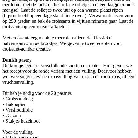
eierdooier met de melk en bestrijk de rolletjes met een laagje ei-melk
mengsel. Laat de rolletjes twee uur op een warme plaats rijzen
(bijvoorbeeld op een lage stand in de oven). Verwarm de oven voor
op 250 graden en bak de croissants in vijftien minuten gaar. Laat de
croissants op een rooster afkoelen.
Met croissantdeeg maak je meer dan alleen de 'klassieke'
halvemaanvormige broodjes. We geven je twee recepten voor
croissant-achtige creaties.
Danish pastry
Dit kom je tegen in verschillende soorten en maten. Hier geven we
het recept voor de ronde variant met een vulling. Daarvoor hebben
we twee suggesties: een kaasvulling van ricotta en roomkaas, of een
vruchtenvulling.
Dit heb je nodig voor de 20 pastries
• Croissantdeeg
• Bakpapier
• Vershoudfolie
• Glazuur
• Stukjes hazelnoot
Voor de vulling
• 110 gr roomkaas