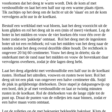
voorkomen dat het deeg te warm wordt. Dek de kom af met
vershoudfolie en laat het een half uur op een warme plaats rijzen.
Tik zachtjes op het deeg om de lucht er uit de 'slaan' en zet de kom
vervolgens acht uur in de koelkast.
Bestuif een werkblad met wat bloem, laat het deeg voorzicht uit de
kom glijden en rol het deeg uit in een (min of meer) vierkant. Leg de
boter in het midden en vouw de vier hoeken één voor één over de
boter zodat een 'pakketje' ontstaat. Rol het deeg met de ingesloten
boter uit tot een rechthoek; rol van het midden van het deeg naar de
randen zodat het deeg overal dezelfde dikte houdt. De rechthoek is
ongeveer 20 bij 60 centimeter. Vouw het deeg in drieën; sla de
onderkant met de rand naar het midden en vouw de bovenkant daar
vervolgens overheen, zodat je drie lagen deeg hebt.
Laat het deeg afgedekt met vershoudfolie een half uur in de koelkast
rusten. Herhaal het uitrollen, vouwen en rusten twee keer. Rol het
deeg uit tot een plak van ongeveer een halve centimeter dik. Snijd
de plak in gelijkbenige driehoeken. Deze stapel je dakpansgewijs op
een bord, dek je af met vershoudfolie en laat ze twintig minuten
rusten in de koelkast. Rol de driehoeken van de lange zijde tot de
punt up. Draai de punten van de rolletjes iets naar binnen, zodat er
een halve maan vorm ontstaat.
Leg de rolletjes op de met bakpapier bekleedde bakplaat. Kluts de