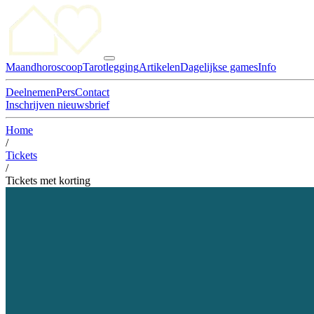
Maandhoroscoop
Tarotlegging
Artikelen
Dagelijkse games
Info
Deelnemen
Pers
Contact
Inschrijven nieuwsbrief
Home
/
Tickets
/
Tickets met korting