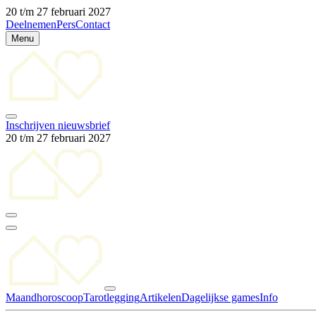
20 t/m 27 februari 2027
Deelnemen
Pers
Contact
Menu
Inschrijven nieuwsbrief
20 t/m 27 februari 2027
Maandhoroscoop
Tarotlegging
Artikelen
Dagelijkse games
Info