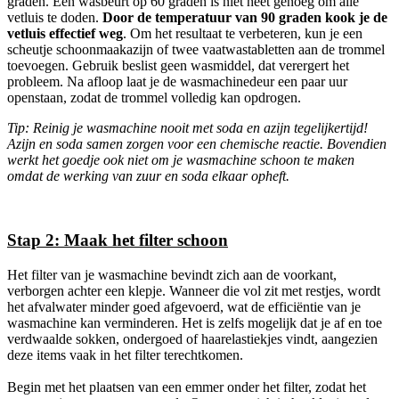
graden. Een wasbeurt op 60 graden is niet heet genoeg om alle
vetluis te doden.
Door de temperatuur van 90 graden kook je de
vetluis effectief weg
. Om het resultaat te verbeteren, kun je een
scheutje schoonmaakazijn of twee vaatwastabletten aan de trommel
toevoegen. Gebruik beslist geen wasmiddel, dat verergert het
probleem. Na afloop laat je de wasmachinedeur een paar uur
openstaan, zodat de trommel volledig kan opdrogen.
Tip: Reinig je wasmachine nooit met soda en azijn tegelijkertijd!
Azijn en soda samen zorgen voor een chemische reactie. Bovendien
werkt het goedje ook niet om je wasmachine schoon te maken
omdat de werking van zuur en soda elkaar opheft.
Stap 2: Maak het filter schoon
Het filter van je wasmachine bevindt zich aan de voorkant,
verborgen achter een klepje. Wanneer die vol zit met restjes, wordt
het afvalwater minder goed afgevoerd, wat de efficiëntie van je
wasmachine kan verminderen. Het is zelfs mogelijk dat je af en toe
verdwaalde sokken, ondergoed of haarelastiekjes vindt, aangezien
deze items vaak in het filter terechtkomen.
Begin met het plaatsen van een emmer onder het filter, zodat het