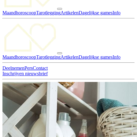
Maandhoroscoop
Tarotlegging
Artikelen
Dagelijkse games
Info
Maandhoroscoop
Tarotlegging
Artikelen
Dagelijkse games
Info
Deelnemen
Pers
Contact
Inschrijven nieuwsbrief