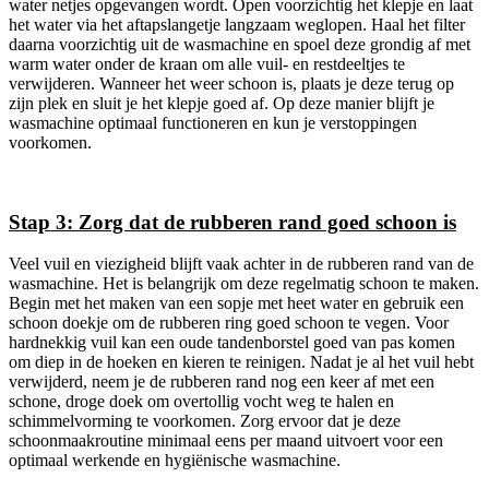
water netjes opgevangen wordt. Open voorzichtig het klepje en laat
het water via het aftapslangetje langzaam weglopen. Haal het filter
daarna voorzichtig uit de wasmachine en spoel deze grondig af met
warm water onder de kraan om alle vuil- en restdeeltjes te
verwijderen. Wanneer het weer schoon is, plaats je deze terug op
zijn plek en sluit je het klepje goed af. Op deze manier blijft je
wasmachine optimaal functioneren en kun je verstoppingen
voorkomen.
Stap 3: Zorg dat de rubberen rand goed schoon is
Veel vuil en viezigheid blijft vaak achter in de rubberen rand van de
wasmachine. Het is belangrijk om deze regelmatig schoon te maken.
Begin met het maken van een sopje met heet water en gebruik een
schoon doekje om de rubberen ring goed schoon te vegen. Voor
hardnekkig vuil kan een oude tandenborstel goed van pas komen
om diep in de hoeken en kieren te reinigen. Nadat je al het vuil hebt
verwijderd, neem je de rubberen rand nog een keer af met een
schone, droge doek om overtollig vocht weg te halen en
schimmelvorming te voorkomen. Zorg ervoor dat je deze
schoonmaakroutine minimaal eens per maand uitvoert voor een
optimaal werkende en hygiënische wasmachine.