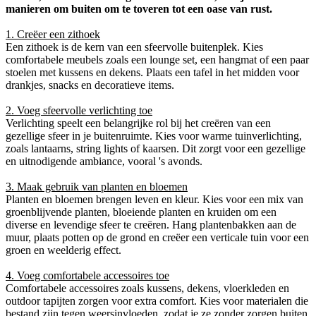
manieren om buiten om te toveren tot een oase van rust.
1. Creëer een zithoek
Een zithoek is de kern van een sfeervolle buitenplek. Kies
comfortabele meubels zoals een lounge set, een hangmat of een paar
stoelen met kussens en dekens. Plaats een tafel in het midden voor
drankjes, snacks en decoratieve items.
2. Voeg sfeervolle verlichting toe
Verlichting speelt een belangrijke rol bij het creëren van een
gezellige sfeer in je buitenruimte. Kies voor warme tuinverlichting,
zoals lantaarns, string lights of kaarsen. Dit zorgt voor een gezellige
en uitnodigende ambiance, vooral 's avonds.
3. Maak gebruik van planten en bloemen
Planten en bloemen brengen leven en kleur. Kies voor een mix van
groenblijvende planten, bloeiende planten en kruiden om een
diverse en levendige sfeer te creëren. Hang plantenbakken aan de
muur, plaats potten op de grond en creëer een verticale tuin voor een
groen en weelderig effect.
4. Voeg comfortabele accessoires toe
Comfortabele accessoires zoals kussens, dekens, vloerkleden en
outdoor tapijten zorgen voor extra comfort. Kies voor materialen die
bestand zijn tegen weersinvloeden, zodat je ze zonder zorgen buiten