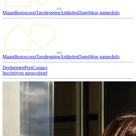
Maandhoroscoop
Tarotlegging
Artikelen
Dagelijkse games
Info
Maandhoroscoop
Tarotlegging
Artikelen
Dagelijkse games
Info
Deelnemen
Pers
Contact
Inschrijven nieuwsbrief