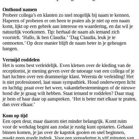
Onthoud namen
Probeer collega’s en klanten zo snel mogelijk bij naam te kennen.
Haperen of proberen er om heen te praten als je niet op een naam
komt, lijkt op een gebrek aan interesse en waardering, en dat wil je
natuurlijk voorkomen. Tip: herhaal de naam als iemand zich
voorstelt. ‘Hallo, ik ben Claudia.’ ‘Dag Claudia, leuk je te
ontmoeten.’ Op deze manier blijft de naam beter in je geheugen
hangen.
Vermijd roddelen
Het is soms best verleidelijk. Even kletsen over de kleding van de
receptionist, je mening geven over de tatoeage van een collega of je
hart luchten over een drammerige klant. Weersta de verleiding! Het
is niet professioneel, laat staan sympathiek. Houd onderwerpen licht
en luchtig: praat over het weer, vakantiebestemmingen of de nieuwe
hond die je graag wilt hebben. Staat iemand te roddelen? Daar mag
je hem of haar daar op aanspreken. ‘Het is beter met elkaar te praten,
dan over elkaar.’
Kom op tijd
Een open deur, maar daarom niet minder belangrijk. Komt ruim
voor de werkdag begint aan zodat je rustig kunt opstarten. Gehaast
binnen komen, je jas over de kapstok gooien en snel beginnen,
maakt geen goede indruk. Voor een vergadering is vijf minuten van