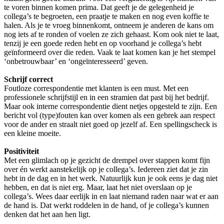
te voren binnen komen prima. Dat geeft je de gelegenheid je
collega’s te begroeten, een praatje te maken en nog even koffie te
halen. Als je te vroeg binnenkomt, ontneem je anderen de kans om
nog iets af te ronden of voelen ze zich gehaast. Kom ook niet te laat,
tenzij je een goede reden hebt en op voorhand je collega’s hebt
geïnformeerd over die reden. Vaak te laat komen kan je het stempel
‘onbetrouwbaar’ en ‘ongeïnteresseerd’ geven.
Schrijf correct
Foutloze correspondentie met klanten is een must. Met een
professionele schrijfstijl en in een stramien dat past bij het bedrijf.
Maar ook interne correspondentie dient netjes opgesteld te zijn. Een
bericht vol (type)fouten kan over komen als een gebrek aan respect
voor de ander en straalt niet goed op jezelf af. Een spellingscheck is
een kleine moeite.
Positiviteit
Met een glimlach op je gezicht de drempel over stappen komt fijn
over én werkt aanstekelijk op je collega’s. Iedereen ziet dat je zin
hebt in de dag en in het werk. Natuurlijk kun je ook eens je dag niet
hebben, en dat is niet erg. Maar, laat het niet overslaan op je
collega’s. Wees daar eerlijk in en laat niemand raden naar wat er aan
de hand is. Dat werkt roddelen in de hand, of je collega’s kunnen
denken dat het aan hen ligt.