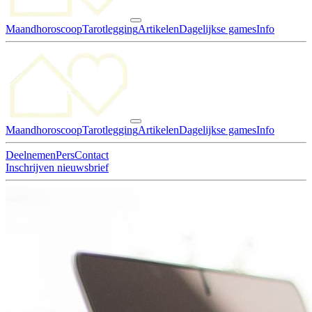
Maandhoroscoop
Tarotlegging
Artikelen
Dagelijkse games
Info
Maandhoroscoop
Tarotlegging
Artikelen
Dagelijkse games
Info
Deelnemen
Pers
Contact
Inschrijven nieuwsbrief