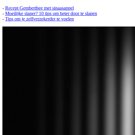
-
Recept Gemberthee met sinaasappel
-
Moeilijke slaper? 10 tips om beter door te slapen
-
Tips om je zelfverzekerder te voelen