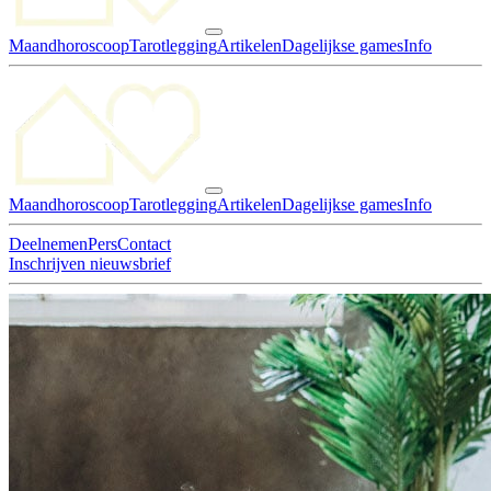
Maandhoroscoop
Tarotlegging
Artikelen
Dagelijkse games
Info
Maandhoroscoop
Tarotlegging
Artikelen
Dagelijkse games
Info
Deelnemen
Pers
Contact
Inschrijven nieuwsbrief