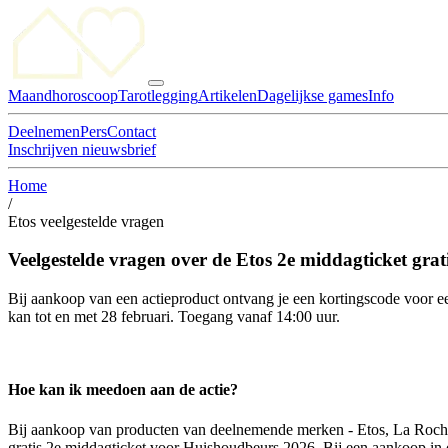
Maandhoroscoop
Tarotlegging
Artikelen
Dagelijkse games
Info
Deelnemen
Pers
Contact
Inschrijven nieuwsbrief
Home
/
Etos veelgestelde vragen
Veelgestelde vragen over de Etos 2e middagticket grati
Bij aankoop van een actieproduct ontvang je een kortingscode voor ee
kan tot en met 28 februari. Toegang vanaf 14:00 uur.
Hoe kan ik meedoen aan de actie?
Bij aankoop van producten van deelnemende merken - Etos, La Roche
gratis 2e middagticket voor Huishoudbeurs 2026. Bij een aankoop in 