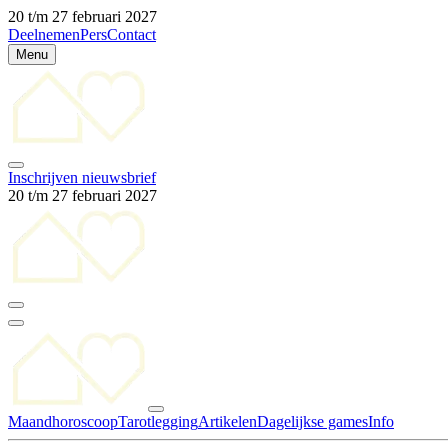
20 t/m 27 februari 2027
Deelnemen
Pers
Contact
Menu
Inschrijven nieuwsbrief
20 t/m 27 februari 2027
Maandhoroscoop
Tarotlegging
Artikelen
Dagelijkse games
Info