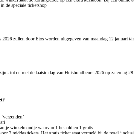
n de speciale ticketshop
s 2026 zullen door Etos worden uitgegeven van maandag 12 januari t/
jn - tot en met de laatste dag van Huishoudbeurs 2026 op zaterdag 28 feb
ket?
k ‘verzenden’
ari
an je winkelmandje waarvan 1 betaald en 1 gratis
 2 middagtickets. Het gratis ticket staat vermeld bij de regel ‘inclusi