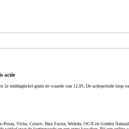
s actie
n 2e middagticket gratis ter waarde van 12,95. De actieperiode loop van
-Posay, Vichy, Cerave, Max Factor, Weleda, OGX en Golden Naturals -
de winkel staat de kortingscode op een extra kassabon. Bij een online 