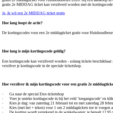
gratis 2e MIDDAG ticket kan verzilverd worden met de kortingscode i
Ja, ik wil een 2e MIDDAG ticket gratis
Hoe lang loopt de actie?
De kortingscodes voor een 2e middagticket gratis voor Huishoudbeur
Hoe lang is mijn kortingscode geldig?
Een kortingscode kan verzilverd worden - zolang tickets beschikbaar zi
verzilver je kortingscode in de speciale ticketshop.
Hoe verzilver ik mijn kortingscode voor een gratis 2e middagtic
· Ga naar de special Etos ticketshop
· Voer je unieke kortingscode in bij het veld ‘toegangscode’ en kli
· Kies je dag: van zaterdag 21 februari tot en met zaterdag 28 febru
· Kies (met het + teken) voor 1 om 2 middagtickets toe te voegen a
· De korting wordt verrekend in de winkelwagen: je betaalt 12,95 voor