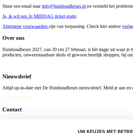
Stuur een email naar
info@huishoudbeurs.nl
en vermeld het problee
Ja, ik wil een 2e MIDDAG ticket gratis
Algemene voorwaarden
zijn van toepassing. Check hier andere
veelg
Over ons
Huishoudbeurs 2027, van 20 t/m 27 februari, is hét dagje uit waar je 
producten, onweerstaanbare deals of gewoon heerlijk shoppen, bij ons 
Nieuwsbrief
Altijd up-to-date met De Huishoudbeurs nieuwsbrief. Meld je aan en ont
INSCHRIJVEN
Contact
Huishoudbeurs
Postbus 77777, 1070 MS Amsterdam
UW KEUZES MET BETRE