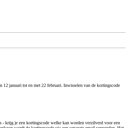
 12 januari tot en met 22 februari. Inwisselen van de kortingscode
 krijg je een kortingscode welke kan worden verzilverd voor een
aankoop wordt de kortingscode via een separate email verzonden. Het