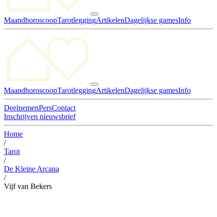
Maandhoroscoop
Tarotlegging
Artikelen
Dagelijkse games
Info
Maandhoroscoop
Tarotlegging
Artikelen
Dagelijkse games
Info
Deelnemen
Pers
Contact
Inschrijven nieuwsbrief
Home
/
Tarot
/
De Kleine Arcana
/
Vijf van Bekers