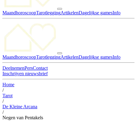
Maandhoroscoop
Tarotlegging
Artikelen
Dagelijkse games
Info
Maandhoroscoop
Tarotlegging
Artikelen
Dagelijkse games
Info
Deelnemen
Pers
Contact
Inschrijven nieuwsbrief
Home
/
Tarot
/
De Kleine Arcana
/
Negen van Pentakels