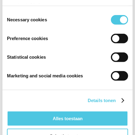
ervaring te bieden.
Toestemmingsselectie
Necessary cookies
Kaart VI: de Geliefden
Preference cookies
Dit zie je op de kaart
Statistical cookies
De kaart van de Geliefden gaat over keuzes maken die voortkomen
uit liefde, passie en innerlijke overtuiging. Net als de man en vrouw
Marketing and social media cookies
op de kaart, gaat het erom dat je een beslissing neemt vanuit je hart
en niet omdat iemand anders het van je verwacht. Beslissingen die
worden opgedragen of ingegeven door druk van buitenaf, houden
vaak geen stand.
Details tonen
De helder schijnende zon boven de geliefden benadrukt dat keuzes
uit liefde je naar een hoogtepunt kunnen brengen. De engel op de
kaart symboliseert begeleiding en zegen, alsof het universum je
Alles toestaan
bijstaat wanneer je trouw blijft aan jezelf. De berg op de achtergrond
herinnert eraan dat het leven bestaat uit hoogte- en dieptepunten en
dat een beslissing die vanuit het hart wordt genomen, een