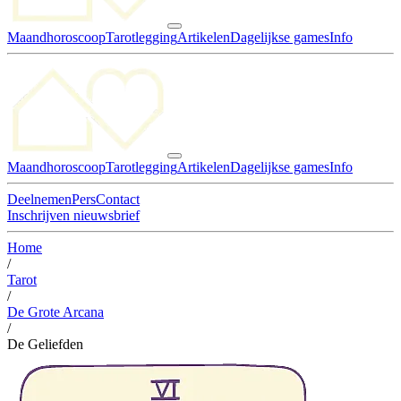
Maandhoroscoop
Tarotlegging
Artikelen
Dagelijkse games
Info
Maandhoroscoop
Tarotlegging
Artikelen
Dagelijkse games
Info
Deelnemen
Pers
Contact
Inschrijven nieuwsbrief
Home
/
Tarot
/
De Grote Arcana
/
De Geliefden