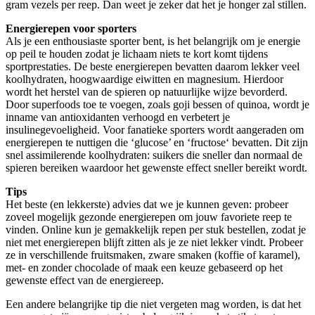
gram vezels per reep. Dan weet je zeker dat het je honger zal stillen.
Energierepen voor sporters
Als je een enthousiaste sporter bent, is het belangrijk om je energie
op peil te houden zodat je lichaam niets te kort komt tijdens
sportprestaties. De beste energierepen bevatten daarom lekker veel
koolhydraten, hoogwaardige eiwitten en magnesium. Hierdoor
wordt het herstel van de spieren op natuurlijke wijze bevorderd.
Door superfoods toe te voegen, zoals goji bessen of quinoa, wordt je
inname van antioxidanten verhoogd en verbetert je
insulinegevoeligheid. Voor fanatieke sporters wordt aangeraden om
energierepen te nuttigen die ‘glucose’ en ‘fructose‘ bevatten. Dit zijn
snel assimilerende koolhydraten: suikers die sneller dan normaal de
spieren bereiken waardoor het gewenste effect sneller bereikt wordt.
Tips
Het beste (en lekkerste) advies dat we je kunnen geven: probeer
zoveel mogelijk gezonde energierepen om jouw favoriete reep te
vinden. Online kun je gemakkelijk repen per stuk bestellen, zodat je
niet met energierepen blijft zitten als je ze niet lekker vindt. Probeer
ze in verschillende fruitsmaken, zware smaken (koffie of karamel),
met- en zonder chocolade of maak een keuze gebaseerd op het
gewenste effect van de energiereep.
Een andere belangrijke tip die niet vergeten mag worden, is dat het