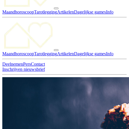
Maandhoroscoop
Tarotlegging
Artikelen
Dagelijkse games
Info
Maandhoroscoop
Tarotlegging
Artikelen
Dagelijkse games
Info
Deelnemen
Pers
Contact
Inschrijven nieuwsbrief