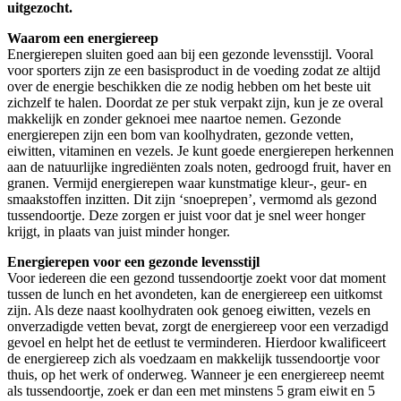
uitgezocht.
Waarom een energiereep
Energierepen sluiten goed aan bij een gezonde levensstijl. Vooral
voor sporters zijn ze een basisproduct in de voeding zodat ze altijd
over de energie beschikken die ze nodig hebben om het beste uit
zichzelf te halen. Doordat ze per stuk verpakt zijn, kun je ze overal
makkelijk en zonder geknoei mee naartoe nemen. Gezonde
energierepen zijn een bom van koolhydraten, gezonde vetten,
eiwitten, vitaminen en vezels. Je kunt goede energierepen herkennen
aan de natuurlijke ingrediënten zoals noten, gedroogd fruit, haver en
granen. Vermijd energierepen waar kunstmatige kleur-, geur- en
smaakstoffen inzitten. Dit zijn ‘snoeprepen’, vermomd als gezond
tussendoortje. Deze zorgen er juist voor dat je snel weer honger
krijgt, in plaats van juist minder honger.
Energierepen voor een gezonde levensstijl
Voor iedereen die een gezond tussendoortje zoekt voor dat moment
tussen de lunch en het avondeten, kan de energiereep een uitkomst
zijn. Als deze naast koolhydraten ook genoeg eiwitten, vezels en
onverzadigde vetten bevat, zorgt de energiereep voor een verzadigd
gevoel en helpt het de eetlust te verminderen. Hierdoor kwalificeert
de energiereep zich als voedzaam en makkelijk tussendoortje voor
thuis, op het werk of onderweg. Wanneer je een energiereep neemt
als tussendoortje, zoek er dan een met minstens 5 gram eiwit en 5