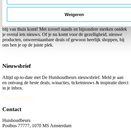
Bekijk hier alle maandhoroscopen
Over ons
Weigeren
Huishoudbeurs 2027, van 20 t/m 27 februari, is hét dagje uit waar je
blij van thuis komt! Met zoveel stands en bijzondere merken ontdek
je overal iets nieuws. Of je nu komt voor de gezelligheid, nieuwe
producten, onweerstaanbare deals of gewoon heerlijk shoppen, bij
ons ben je op de juiste plek.
Nieuwsbrief
Altijd up-to-date met De Huishoudbeurs nieuwsbrief. Meld je aan
en ontvang de beste deals, winacties, ticketnieuws & inspiratie direct
in je inbox.
INSCHRIJVEN
Contact
Huishoudbeurs
Postbus 77777, 1070 MS Amsterdam