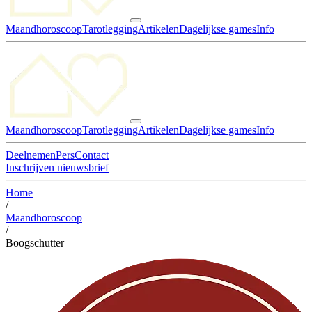
Maandhoroscoop
Tarotlegging
Artikelen
Dagelijkse games
Info
Maandhoroscoop
Tarotlegging
Artikelen
Dagelijkse games
Info
Deelnemen
Pers
Contact
Inschrijven nieuwsbrief
Home
/
Maandhoroscoop
/
Boogschutter