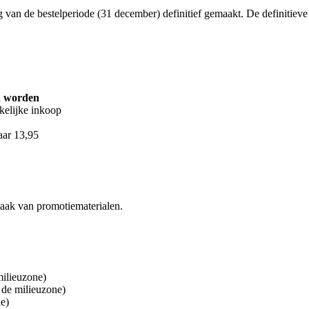
 dag van de bestelperiode (31 december) definitief gemaakt. De definiti
d worden
kelijke inkoop
aar 13,95
aak van promotiematerialen.
ilieuzone)
de milieuzone)
e)