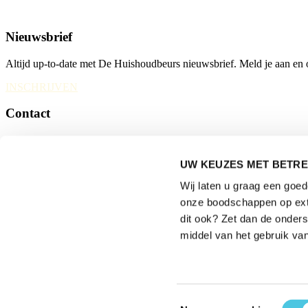
Nieuwsbrief
Altijd up-to-date met De Huishoudbeurs nieuwsbrief. Meld je aan en ont
INSCHRIJVEN
Contact
Huishoudbeurs
Postbus 77777, 1070 MS Amsterdam
UW KEUZES MET BETRE
Europaplein 24, 1078 GZ Amsterdam
Wij laten u graag een goe
huishoudbeurs@rai.nl
onze boodschappen op exte
dit ook? Zet dan de onder
Organisatie
middel van het gebruik van
Toestemmingsselectie