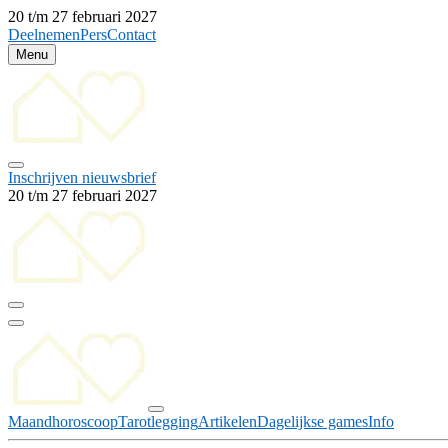
20 t/m 27 februari 2027
Deelnemen
Pers
Contact
Menu
Inschrijven nieuwsbrief
20 t/m 27 februari 2027
Maandhoroscoop
Tarotlegging
Artikelen
Dagelijkse games
Info