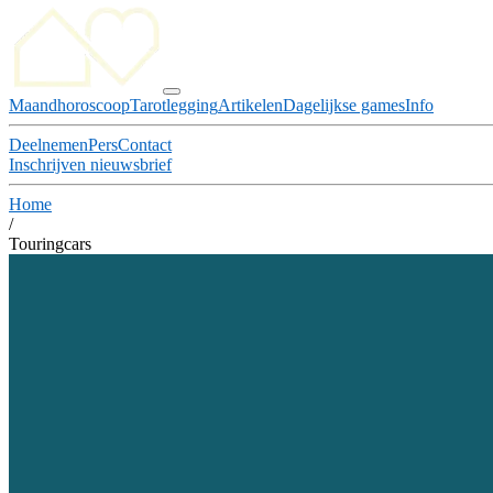
Maandhoroscoop
Tarotlegging
Artikelen
Dagelijkse games
Info
Deelnemen
Pers
Contact
Inschrijven nieuwsbrief
Home
/
Touringcars