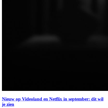
Nieuw op Videoland en Netflix in september: dit wil
je zien