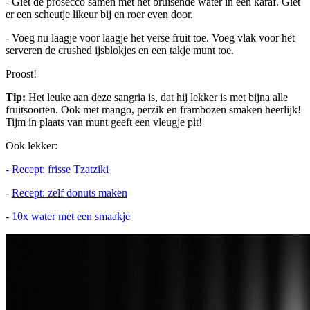
- Giet de prosecco samen met het bruisende water in een karaf. Giet
er een scheutje likeur bij en roer even door.
- Voeg nu laagje voor laagje het verse fruit toe. Voeg vlak voor het
serveren de crushed ijsblokjes en een takje munt toe.
Proost!
Tip:
Het leuke aan deze sangria is, dat hij lekker is met bijna alle
fruitsoorten. Ook met mango, perzik en frambozen smaken heerlijk!
Tijm in plaats van munt geeft een vleugje pit!
Ook lekker:
- Recept: frisse Tzatziki
-
Recept: zelf donuts maken
-
10x water met een smaakje