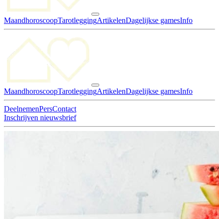
Maandhoroscoop
Tarotlegging
Artikelen
Dagelijkse games
Info
Maandhoroscoop
Tarotlegging
Artikelen
Dagelijkse games
Info
Deelnemen
Pers
Contact
Inschrijven nieuwsbrief