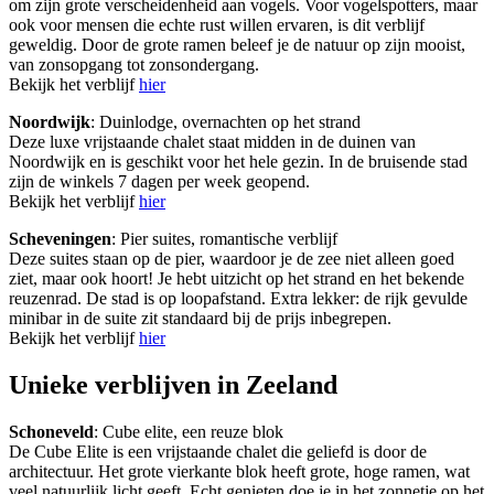
om zijn grote verscheidenheid aan vogels. Voor vogelspotters, maar
ook voor mensen die echte rust willen ervaren, is dit verblijf
geweldig. Door de grote ramen beleef je de natuur op zijn mooist,
van zonsopgang tot zonsondergang.
Bekijk het verblijf
hier
Noordwijk
: Duinlodge, overnachten op het strand
Deze luxe vrijstaande chalet staat midden in de duinen van
Noordwijk en is geschikt voor het hele gezin. In de bruisende stad
zijn de winkels 7 dagen per week geopend.
Bekijk het verblijf
hier
Scheveningen
: Pier suites, romantische verblijf
Deze suites staan op de pier, waardoor je de zee niet alleen goed
ziet, maar ook hoort! Je hebt uitzicht op het strand en het bekende
reuzenrad. De stad is op loopafstand. Extra lekker: de rijk gevulde
minibar in de suite zit standaard bij de prijs inbegrepen.
Bekijk het verblijf
hier
Unieke verblijven in Zeeland
Schoneveld
: Cube elite, een reuze blok
De Cube Elite is een vrijstaande chalet die geliefd is door de
architectuur. Het grote vierkante blok heeft grote, hoge ramen, wat
veel natuurlijk licht geeft. Echt genieten doe je in het zonnetje op het