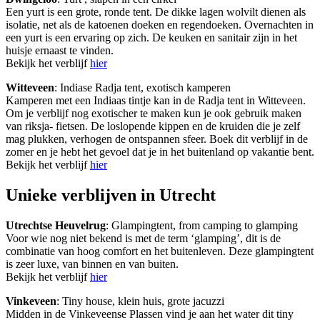
Een yurt is een grote, ronde tent. De dikke lagen wolvilt dienen als
isolatie, net als de katoenen doeken en regendoeken. Overnachten in
een yurt is een ervaring op zich. De keuken en sanitair zijn in het
huisje ernaast te vinden.
Bekijk het verblijf
hier
Witteveen
: Indiase Radja tent, exotisch kamperen
Kamperen met een Indiaas tintje kan in de Radja tent in Witteveen.
Om je verblijf nog exotischer te maken kun je ook gebruik maken
van riksja- fietsen. De loslopende kippen en de kruiden die je zelf
mag plukken, verhogen de ontspannen sfeer. Boek dit verblijf in de
zomer en je hebt het gevoel dat je in het buitenland op vakantie bent.
Bekijk het verblijf
hier
Unieke verblijven in Utrecht
Utrechtse Heuvelrug
: Glampingtent, from camping to glamping
Voor wie nog niet bekend is met de term ‘glamping’, dit is de
combinatie van hoog comfort en het buitenleven. Deze glampingtent
is zeer luxe, van binnen en van buiten.
Bekijk het verblijf
hier
Vinkeveen
: Tiny house, klein huis, grote jacuzzi
Midden in de Vinkeveense Plassen vind je aan het water dit tiny