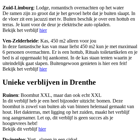
Zuid
-
Limburg
: Lodge, romantisch overnachten op het water
De ramen zijn zo groot dat je het gevoel hebt dat je buiten slaapt. In
de vloer zit een jacuzzi met tv. Buiten beschik je over een hottub en
terras. Je kunt voor de deur je elektrische auto opladen.
Bekijk het verblijf
hier
Ven
-
Zelderheide
: Kas, 450 m2 alleen voor jou
In deze fantastische kas van maar liefst 450 m2 kun je met maximaal
6 personen overnachten. Er is een hottub, Rituals toiletartikelen en je
bed is al opgemaakt bij aankomst. In de kas staan tenten waarin je
uiteindelijk gaat slapen. Buitengewoon genieten is hier een feit!
Bekijk het verblijf
hier
Unieke verblijven in Drenthe
Ruinen
: Boomhut XXL, maar dan ook echt XXL
In dit verblijf heb je een heel bijzonder uitzicht: bomen. Deze
boomhut is zowel van buiten als van binnen helemaal gemaakt van
hout. Het dakterras, met ligging op het zuiden, maakt het verblijf
nog aangenamer. Let op, dit verblijf is geen succes als je
hoogtevrees hebt!
Bekijk dit verblijf
hier
Dwingeloo
: Yurt , slapen in een cirkel