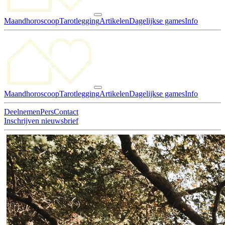
Maandhoroscoop
Tarotlegging
Artikelen
Dagelijkse games
Info
Maandhoroscoop
Tarotlegging
Artikelen
Dagelijkse games
Info
Deelnemen
Pers
Contact
Inschrijven nieuwsbrief