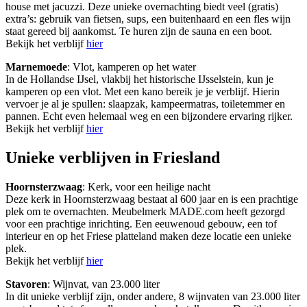
house met jacuzzi. Deze unieke overnachting biedt veel (gratis)
extra’s: gebruik van fietsen, sups, een buitenhaard en een fles wijn
staat gereed bij aankomst. Te huren zijn de sauna en een boot.
Bekijk het verblijf
hier
Marnemoede
: Vlot, kamperen op het water
In de Hollandse IJsel, vlakbij het historische IJsselstein, kun je
kamperen op een vlot. Met een kano bereik je je verblijf. Hierin
vervoer je al je spullen: slaapzak, kampeermatras, toiletemmer en
pannen. Echt even helemaal weg en een bijzondere ervaring rijker.
Bekijk het verblijf
hier
Unieke verblijven in Friesland
Hoornsterzwaag
: Kerk, voor een heilige nacht
Deze kerk in Hoornsterzwaag bestaat al 600 jaar en is een prachtige
plek om te overnachten. Meubelmerk MADE.com heeft gezorgd
voor een prachtige inrichting. Een eeuwenoud gebouw, een tof
interieur en op het Friese platteland maken deze locatie een unieke
plek.
Bekijk het verblijf
hier
Stavoren
: Wijnvat, van 23.000 liter
In dit unieke verblijf zijn, onder andere, 8 wijnvaten van 23.000 liter