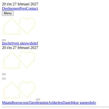
20 t/m 27 februari 2027
Deelnemen
Pers
Contact
Menu
Inschrijven nieuwsbrief
20 t/m 27 februari 2027
Maandhoroscoop
Tarotlegging
Artikelen
Dagelijkse games
Info