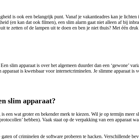
id is ook een belangrijk punt. Vanaf je vakantieadres kan je lichten in 
heid (en kan dat ook filmen), een slim alarm gaat niet alleen af bij inbr
t te zetten of de lampen uit te doen en ben je niet thuis? Met één dru
 Een slim apparaat is over het algemeen duurder dan een ‘gewone’ variant
im apparaat is kwetsbaar voor internetcriminelen. Je slimme apparaat is v
een slim apparaat?
 is een wat groter en bekender merk te kiezen. Wil je op termijn meer 
otocollen’ hebben). Vaak staat op de verpakking van een apparaat wa
aten of criminelen de software proberen te hacken. Verschillende beve