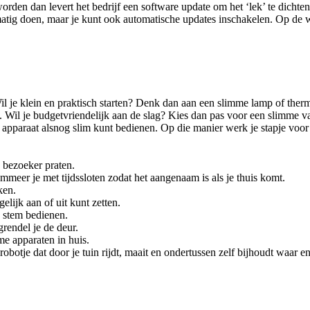
den dan levert het bedrijf een software update om het ‘lek’ te dichten o
matig doen, maar je kunt ook automatische updates inschakelen. Op de 
l je klein en praktisch starten? Denk dan aan een slimme lamp of therm
. Wil je budgetvriendelijk aan de slag? Kies dan pas voor een slimme var
t apparaat alsnog slim kunt bedienen. Op die manier werk je stapje voor
e bezoeker praten.
meer je met tijdssloten zodat het aangenaam is als je thuis komt.
ken.
elijk aan of uit kunt zetten.
e stem bedienen.
rendel je de deur.
me apparaten in huis.
botje dat door je tuin rijdt, maait en ondertussen zelf bijhoudt waar e