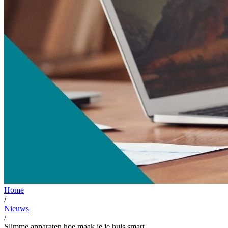
Home
/
Nieuws
/
Slimme apparaten hoe maak je je huis smart