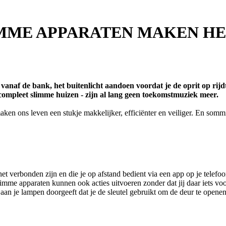
IMME APPARATEN MAKEN HE
anaf de bank, het buitenlicht aandoen voordat je de oprit op rijdt
s compleet slimme huizen - zijn al lang geen toekomstmuziek meer.
ken ons leven een stukje makkelijker, efficiënter en veiliger. En somm
net verbonden zijn en die je op afstand bedient via een app op je telefo
mme apparaten kunnen ook acties uitvoeren zonder dat jij daar iets voor
at aan je lampen doorgeeft dat je de sleutel gebruikt om de deur te opene