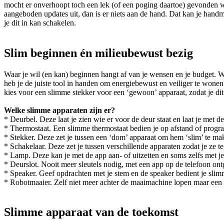
mocht er onverhoopt toch een lek (of een poging daartoe) gevonden wor
aangeboden updates uit, dan is er niets aan de hand. Dat kan je hand
je dit in kan schakelen.
Slim beginnen én milieubewust bezig
Waar je wil (en kan) beginnen hangt af van je wensen en je budget. Wi
heb je de juiste tool in handen om energiebewust en veiliger te wonen
kies voor een slimme stekker voor een ‘gewoon’ apparaat, zodat je di
Welke slimme apparaten zijn er?
* Deurbel. Deze laat je zien wie er voor de deur staat en laat je met d
* Thermostaat. Een slimme thermostaat bedien je op afstand of program
* Stekker. Deze zet je tussen een ‘dom’ apparaat om hem ‘slim’ te ma
* Schakelaar. Deze zet je tussen verschillende apparaten zodat je ze teg
* Lamp. Deze kan je met de app aan- of uitzetten en soms zelfs met j
* Deurslot. Nooit meer sleutels nodig, met een app op de telefoon ontg
* Speaker. Geef opdrachten met je stem en de speaker bedient je slim
* Robotmaaier. Zelf niet meer achter de maaimachine lopen maar een ro
Slimme apparaat van de toekomst