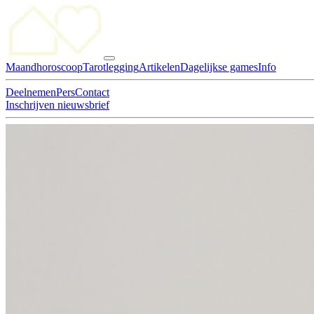
Maandhoroscoop
Tarotlegging
Artikelen
Dagelijkse games
Info
Deelnemen
Pers
Contact
Inschrijven nieuwsbrief