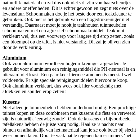
natuurlijk materiaal en zal dus ook niet vrij zijn van haarscheurtjes
en andere oneffenheden. Dit is echter gewoon en zegt niets over de
levensduur. Schoonmaken doe je het beste door een teakcleaner te
gebruiken. Ook hier is het gebruik van een hogedrukreiniger niet
verstandig. Daarnaast moet je nooit je teakhouten tuinmeubelen
schoonmaken met een agressief schoonmaakmiddel. Teakhout
verkleurt wel, dus een voorwerp voor langere tijd erop zetten, zoals
een bloempot op de tafel, is niet verstandig. Dit zal je blijven zien
door de verkleuring.
Aluminium
Ook voor aluminium wordt een hogedrukreiniger afgeraden. Je
gebruikt voor aluminium een reinigingsmiddel die PH-neutraal is en
uiteraard niet krast. Een paar keer hiermee afnemen is meestal wel
voldoende. Er zijn speciale reinigingsmiddelen hiervoor te koop.
Ook aluminium verkleurt, dus wees ook hier voorzichtig met
afdekken en spullen erop zetten!
Kussens
Niet alleen je tuinmeubelen hebben onderhoud nodig. Een prachtige
tuinset kopen en deze combineren met kussens die flets en verweerd
zijn is natuurlijk ‘eeuwig zonde’. Ook de kussens en bijvoorbeeld
tafellakens hebben de juiste zorg nodig. Haal ze ’s nachts naar
binnen en afhankelijk van het materiaal kan je ze ook beter bij slecht
weer binnen laten. Door te vaak nat te regenen kan er immers ‘het