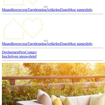
Maandhoroscoop
Tarotlegging
Artikelen
Dagelijkse games
Info
Maandhoroscoop
Tarotlegging
Artikelen
Dagelijkse games
Info
Deelnemen
Pers
Contact
Inschrijven nieuwsbrief