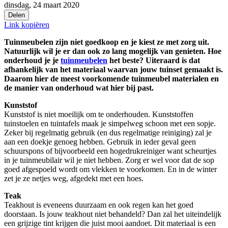
dinsdag, 24 maart 2020
Delen
Link kopiëren
Tuinmeubelen zijn niet goedkoop en je kiest ze met zorg uit.
Natuurlijk wil je er dan ook zo lang mogelijk van genieten. Hoe
onderhoud je je
tuinmeubelen
het beste? Uiteraard is dat
afhankelijk van het materiaal waarvan jouw tuinset gemaakt is.
Daarom hier de meest voorkomende tuinmeubel materialen en
de manier van onderhoud wat hier bij past.
Kunststof
Kunststof is niet moeilijk om te onderhouden. Kunststoffen
tuinstoelen en tuintafels maak je simpelweg schoon met een sopje.
Zeker bij regelmatig gebruik (en dus regelmatige reiniging) zal je
aan een doekje genoeg hebben. Gebruik in ieder geval geen
schuurspons of bijvoorbeeld een hogedrukreiniger want scheurtjes
in je tuinmeubilair wil je niet hebben. Zorg er wel voor dat de sop
goed afgespoeld wordt om vlekken te voorkomen. En in de winter
zet je ze netjes weg, afgedekt met een hoes.
Teak
Teakhout is eveneens duurzaam en ook regen kan het goed
doorstaan. Is jouw teakhout niet behandeld? Dan zal het uiteindelijk
een grijzige tint krijgen die juist mooi aandoet. Dit materiaal is een