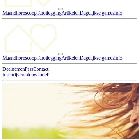
Maandhoroscoop
Tarotlegging
Artikelen
Dagelijkse games
Info
Maandhoroscoop
Tarotlegging
Artikelen
Dagelijkse games
Info
Deelnemen
Pers
Contact
Inschrijven nieuwsbrief