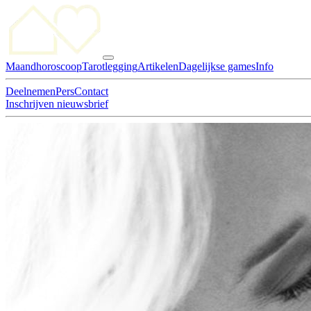
Maandhoroscoop
Tarotlegging
Artikelen
Dagelijkse games
Info
Deelnemen
Pers
Contact
Inschrijven nieuwsbrief