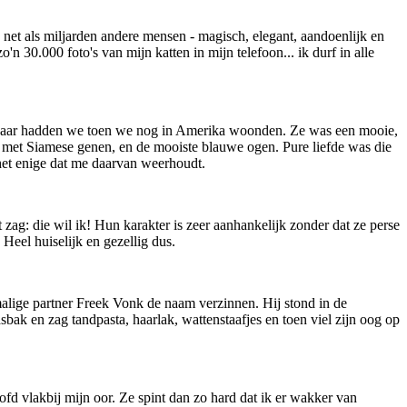
- net als miljarden andere mensen - magisch, elegant, aandoenlijk en
n 30.000 foto's van mijn katten in mijn telefoon... ik durf in alle
am, haar hadden we toen we nog in Amerika woonden. Ze was een mooie,
met Siamese genen, en de mooiste blauwe ogen. Pure liefde was die
 het enige dat me daarvan weerhoudt.
 zag: die wil ik! Hun karakter is zeer aanhankelijk zonder dat ze perse
 Heel huiselijk en gezellig dus.
malige partner Freek Vonk de naam verzinnen. Hij stond in de
bak en zag tandpasta, haarlak, wattenstaafjes en toen viel zijn oog op
fd vlakbij mijn oor. Ze spint dan zo hard dat ik er wakker van