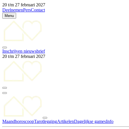
20 t/m 27 februari 2027
Deelnemen
Pers
Contact
Menu
Inschrijven nieuwsbrief
20 t/m 27 februari 2027
Maandhoroscoop
Tarotlegging
Artikelen
Dagelijkse games
Info