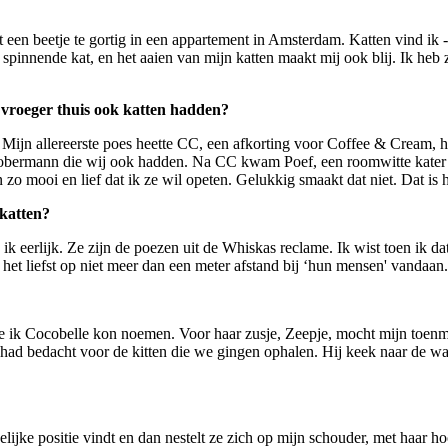
t een beetje te gortig in een appartement in Amsterdam. Katten vind ik 
innende kat, en het aaien van mijn katten maakt mij ook blij. Ik heb zo'
 vroeger thuis ook katten hadden?
ten. Mijn allereerste poes heette CC, een afkorting voor Coffee & Cre
Dobermann die wij ook hadden. Na CC kwam Poef, een roomwitte kater 
n zo mooi en lief dat ik ze wil opeten. Gelukkig smaakt dat niet. Dat is
 katten?
k eerlijk. Ze zijn de poezen uit de Whiskas reclame. Ik wist toen ik dat
n het liefst op niet meer dan een meter afstand bij ‘hun mensen' vandaan.
 die ik Cocobelle kon noemen. Voor haar zusje, Zeepje, mocht mijn toen
had bedacht voor de kitten die we gingen ophalen. Hij keek naar de was
ke positie vindt en dan nestelt ze zich op mijn schouder, met haar hoo