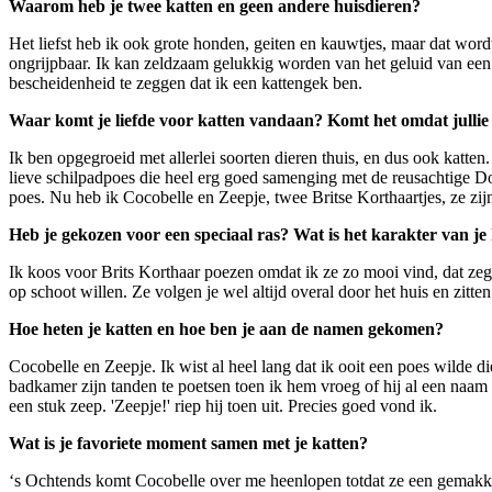
Waarom heb je twee katten en geen andere huisdieren?
Het liefst heb ik ook grote honden, geiten en kauwtjes, maar dat word
ongrijpbaar. Ik kan zeldzaam gelukkig worden van het geluid van een sp
bescheidenheid te zeggen dat ik een kattengek ben.
Waar komt je liefde voor katten vandaan? Komt het omdat jullie
Ik ben opgegroeid met allerlei soorten dieren thuis, en dus ook kat
lieve schilpadpoes die heel erg goed samenging met de reusachtige 
poes. Nu heb ik Cocobelle en Zeepje, twee Britse Korthaartjes, ze zij
Heb je gekozen voor een speciaal ras? Wat is het karakter van je
Ik koos voor Brits Korthaar poezen omdat ik ze zo mooi vind, dat zeg i
op schoot willen. Ze volgen je wel altijd overal door het huis en zitte
Hoe heten je katten en hoe ben je aan de namen gekomen?
Cocobelle en Zeepje. Ik wist al heel lang dat ik ooit een poes wilde
badkamer zijn tanden te poetsen toen ik hem vroeg of hij al een naam 
een stuk zeep. 'Zeepje!' riep hij toen uit. Precies goed vond ik.
Wat is je favoriete moment samen met je katten?
‘s Ochtends komt Cocobelle over me heenlopen totdat ze een gemakkelij