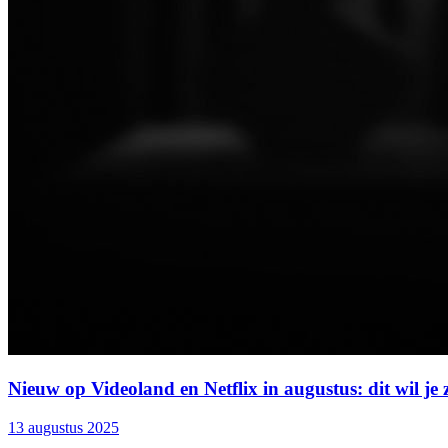
Nieuw op Videoland en Netflix in augustus: dit wil je 
13 augustus 2025