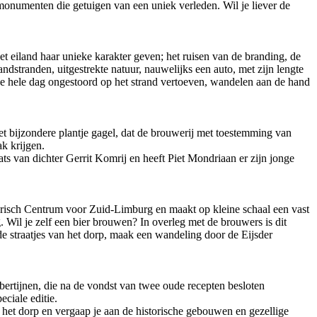
onumenten die getuigen van een uniek verleden. Wil je liever de
et eiland haar unieke karakter geven; het ruisen van de branding, de
dstranden, uitgestrekte natuur, nauwelijks een auto, met zijn lengte
 de hele dag ongestoord op het strand vertoeven, wandelen aan de hand
het bijzondere plantje gagel, dat de brouwerij met toestemming van
k krijgen.
ats van dichter Gerrit Komrij en heeft Piet Mondriaan er zijn jonge
orisch Centrum voor Zuid-Limburg en maakt op kleine schaal een vast
. Wil je zelf een bier brouwen? In overleg met de brouwers is dit
e straatjes van het dorp, maak een wandeling door de Eijsder
ertijnen, die na de vondst van twee oude recepten besloten
ciale editie.
 het dorp en vergaap je aan de historische gebouwen en gezellige