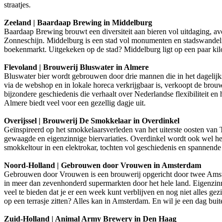
straatjes.
Zeeland | Baardaap Brewing in Middelburg
Baardaap Brewing brouwt een diversiteit aan bieren vol uitdaging,
Zonneschijn. Middelburg is een stad vol monumenten en stadswandel
boekenmarkt. Uitgekeken op de stad? Middelburg ligt op een paar kilo
Flevoland | Brouwerij Bluswater in Almere
Bluswater bier wordt gebrouwen door drie mannen die in het dagelijk
via de webshop en in lokale horeca verkrijgbaar is, verkoopt de brou
bijzondere geschiedenis die verhaalt over Nederlandse flexibiliteit e
Almere biedt veel voor een gezellig dagje uit.
Overijssel | Brouwerij De Smokkelaar in Overdinkel
Geïnspireerd op het smokkelaarsverleden van het uiterste oosten va
gewaagde en eigenzinnige biervariaties. Overdinkel wordt ook wel he
smokkeltour in een elektrokar, tochten vol geschiedenis en spannende
Noord-Holland | Gebrouwen door Vrouwen in Amsterdam
Gebrouwen door Vrouwen is een brouwerij opgericht door twee Amste
in meer dan zevenhonderd supermarkten door het hele land. Eigenzin
veel te bieden dat je er een week kunt verblijven en nog niet alles ge
op een terrasje zitten? Alles kan in Amsterdam. En wil je een dag bui
Zuid-Holland | Animal Army Brewery in Den Haag