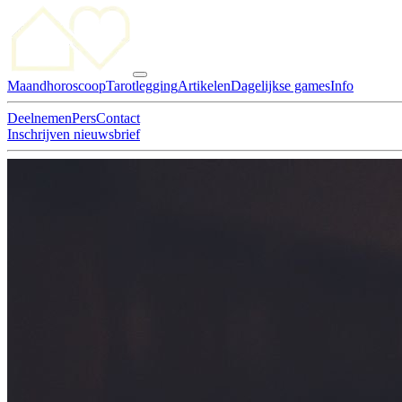
Maandhoroscoop
Tarotlegging
Artikelen
Dagelijkse games
Info
Deelnemen
Pers
Contact
Inschrijven nieuwsbrief