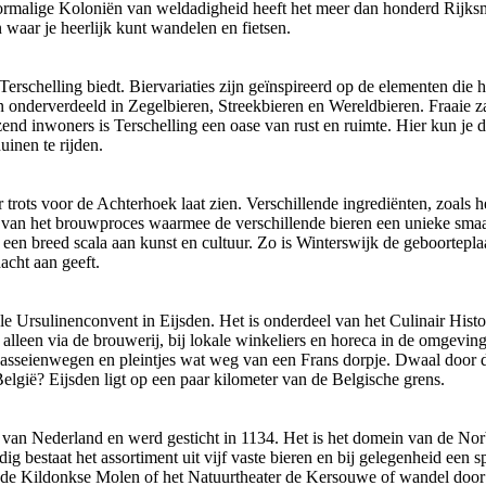
ormalige Koloniën van weldadigheid heeft het meer dan honderd Rijksm
 waar je heerlijk kunt wandelen en fietsen.
rschelling biedt. Biervariaties zijn geïnspireerd op de elementen die h
 onderverdeeld in Zegelbieren, Streekbieren en Wereldbieren. Fraaie zan
zend inwoners is Terschelling een oase van rust en ruimte. Hier kun je
uinen te rijden.
 trots voor de Achterhoek laat zien. Verschillende ingrediënten, zoals 
van het brouwproces waarmee de verschillende bieren een unieke smaa
e een breed scala aan kunst en cultuur. Zo is Winterswijk de geboortepla
acht aan geeft.
e Ursulinenconvent in Eijsden. Het is onderdeel van het Culinair Hist
alleen via de brouwerij, bij lokale winkeliers en horeca in de omgeving
 kasseienwegen en pleintjes wat weg van een Frans dorpje. Dwaal door d
lgië? Eijsden ligt op een paar kilometer van de Belgische grens.
an Nederland en werd gesticht in 1134. Het is het domein van de Norb
bestaat het assortiment uit vijf vaste bieren en bij gelegenheid een spe
l, de Kildonkse Molen of het Natuurtheater de Kersouwe of wandel door