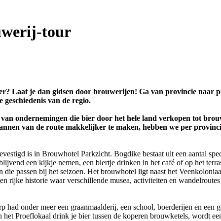
werij-tour
er? Laat je dan gidsen door brouwerijen! Ga van provincie naar pr
e geschiedenis van de regio.
an ondernemingen die bier door het hele land verkopen tot brouweri
annen van de route makkelijker te maken, hebben we per provincie 
evestigd is in Brouwhotel Parkzicht. Bogdike bestaat uit een aantal spec
lijvend een kijkje nemen, een biertje drinken in het café of op het terra
ie passen bij het seizoen. Het brouwhotel ligt naast het Veenkoloniaal
 rijke historie waar verschillende musea, activiteiten en wandelroutes 
p had onder meer een graanmaalderij, een school, boerderijen en een ge
 het Proeflokaal drink je bier tussen de koperen brouwketels, wordt een