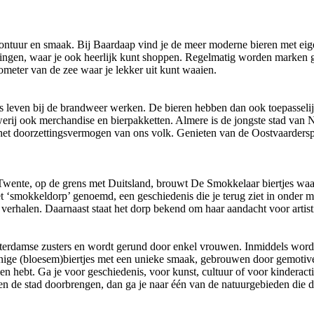
 avontuur en smaak. Bij Baardaap vind je de meer moderne bieren met 
ingen, waar je ook heerlijk kunt shoppen. Regelmatig worden marken 
meter van de zee waar je lekker uit kunt waaien.
s leven bij de brandweer werken. De bieren hebben dan ook toepasselijk
werij ook merchandise en bierpakketten. Almere is de jongste stad van 
n het doorzettingsvermogen van ons volk. Genieten van de Oostvaardersp
n Twente, op de grens met Duitsland, brouwt De Smokkelaar biertjes wa
t ‘smokkeldorp’ genoemd, een geschiedenis die je terug ziet in onder 
 verhalen. Daarnaast staat het dorp bekend om haar aandacht voor arti
rdamse zusters en wordt gerund door enkel vrouwen. Inmiddels wordt h
nige (bloesem)biertjes met een unieke smaak, gebrouwen door gemotiv
zien hebt. Ga je voor geschiedenis, voor kunst, cultuur of voor kinderac
ten de stad doorbrengen, dan ga je naar één van de natuurgebieden die d