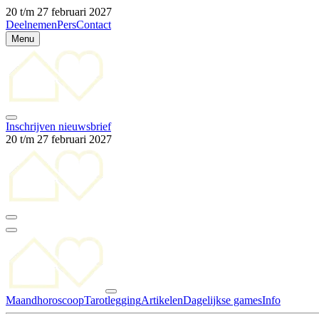
20 t/m 27 februari 2027
Deelnemen
Pers
Contact
Menu
Inschrijven nieuwsbrief
20 t/m 27 februari 2027
Maandhoroscoop
Tarotlegging
Artikelen
Dagelijkse games
Info