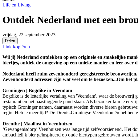
Life en Living
Ontdek Nederland met een brou
vrijdag, 22 september 2023
Delen
Link kopiëren
Wil jij Nederland ontdekken op een originele en smakelijke mani
biertjes, ontdek de omgeving op een unieke manier en leer over d
Nederland heeft ruim zevenhonderd geregistreerde brouwerijen, v
Zevenhonderd adressen zijn wat veel om te bezoeken...Om het pl
Groningen | Bogdike in Veendam
Bogdike is de letterlijke vertaling van 'Veendam', waar de brouwerij g
restaurant en het naastliggende pand staan. Als bezoeker kun je er vrijb
typisch Groninger namen, daarnaast worden diverse bieren gebrouwen d
regio. Heb je meer tijd? De Drents-Groningse Veenkoloniën hebben een
Drenthe | Maallust in Veenhuizen
‘Gevangenisdorp’ Veenhuizen was lange tijd zelfvoorzienend. Het dor
ambachtelijk bier geïnspireerd op oude biertypen gebrouwen wordt. In