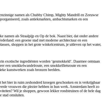
eigenzinnige namen als Chubby Chimp, Mighty Mandrill en Zeeuwse
georganiseerd, zoals antiekmarkten, ambachtsmarken en een
e namen als Straalpijp en Op de bok. Naast bier, dat onder andere
Nederland: een groene stad met moderne architectuur en een
lassen, shoppen in het grote winkelcentrum, je uitleven op het water,
arin exotische ingrediënten worden ‘gesmokkeld’. Daarmee ontstaan
meer een smokkelwandelroute, een smokkelfietsroute en een
stieke kunstwerken zoals bronzen beelden.
et bier in ruim zeshonderd kroegen geschonken en is verkrijgbaar
eerde vrouwen die plezier hebben in hun werk. Amsterdam heeft zo
tiviteiten? Wil je shoppen, gewoon lekker rondstruinen of de hele dag
e stad omsluiten.