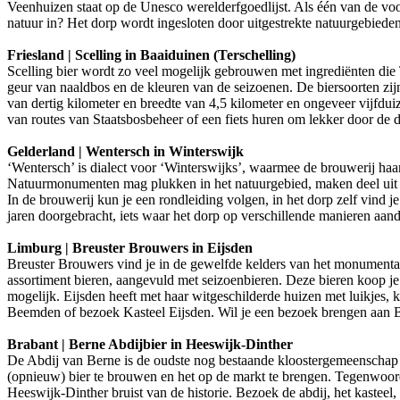
Veenhuizen staat op de Unesco werelderfgoedlijst. Als één van de vo
natuur in? Het dorp wordt ingesloten door uitgestrekte natuurgebieden
Friesland | Scelling in Baaiduinen (Terschelling)
Scelling bier wordt zo veel mogelijk gebrouwen met ingrediënten die Te
geur van naaldbos en de kleuren van de seizoenen. De biersoorten zijn
van dertig kilometer en breedte van 4,5 kilometer en ongeveer vijfdui
van routes van Staatsbosbeheer of een fiets huren om lekker door de d
Gelderland | Wentersch in Winterswijk
‘Wentersch’ is dialect voor ‘Winterswijks’, waarmee de brouwerij haar
Natuurmonumenten mag plukken in het natuurgebied, maken deel uit 
In de brouwerij kun je een rondleiding volgen, in het dorp zelf vind j
jaren doorgebracht, iets waar het dorp op verschillende manieren aand
Limburg | Breuster Brouwers in Eijsden
Breuster Brouwers vind je in de gewelfde kelders van het monumental
assortiment bieren, aangevuld met seizoenbieren. Deze bieren koop je 
mogelijk. Eijsden heeft met haar witgeschilderde huizen met luikjes,
Beemden of bezoek Kasteel Eijsden. Wil je een bezoek brengen aan Be
Brabant | Berne Abdijbier in Heeswijk-Dinther
De Abdij van Berne is de oudste nog bestaande kloostergemeenschap v
(opnieuw) bier te brouwen en het op de markt te brengen. Tegenwoordig 
Heeswijk-Dinther bruist van de historie. Bezoek de abdij, het kastee