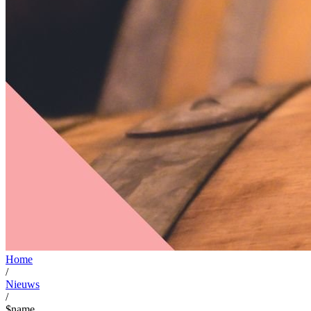
Home
/
Nieuws
/
$name