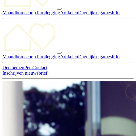
Maandhoroscoop
Tarotlegging
Artikelen
Dagelijkse games
Info
Maandhoroscoop
Tarotlegging
Artikelen
Dagelijkse games
Info
Deelnemen
Pers
Contact
Inschrijven nieuwsbrief