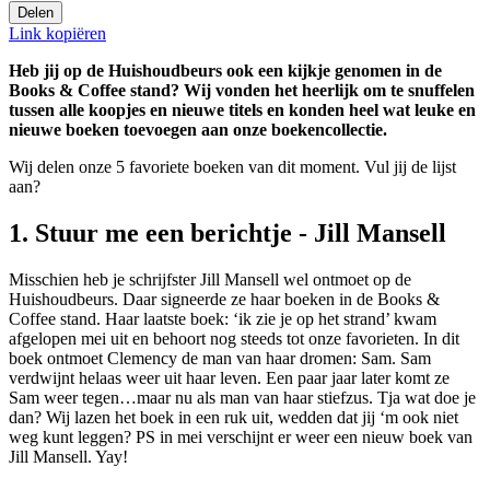
Delen
Link kopiëren
Heb jij op de Huishoudbeurs ook een kijkje genomen in de
Books & Coffee stand? Wij vonden het heerlijk om te snuffelen
tussen alle koopjes en nieuwe titels en konden heel wat leuke en
nieuwe boeken toevoegen aan onze boekencollectie.
Wij delen onze 5 favoriete boeken van dit moment. Vul jij de lijst
aan?
1. Stuur me een berichtje - Jill Mansell
Misschien heb je schrijfster Jill Mansell wel ontmoet op de
Huishoudbeurs. Daar signeerde ze haar boeken in de Books &
Coffee stand. Haar laatste boek: ‘ik zie je op het strand’ kwam
afgelopen mei uit en behoort nog steeds tot onze favorieten. In dit
boek ontmoet Clemency de man van haar dromen: Sam. Sam
verdwijnt helaas weer uit haar leven. Een paar jaar later komt ze
Sam weer tegen…maar nu als man van haar stiefzus. Tja wat doe je
dan? Wij lazen het boek in een ruk uit, wedden dat jij ‘m ook niet
weg kunt leggen? PS in mei verschijnt er weer een nieuw boek van
Jill Mansell. Yay!