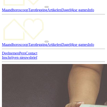
Maandhoroscoop
Tarotlegging
Artikelen
Dagelijkse games
Info
Maandhoroscoop
Tarotlegging
Artikelen
Dagelijkse games
Info
Deelnemen
Pers
Contact
Inschrijven nieuwsbrief