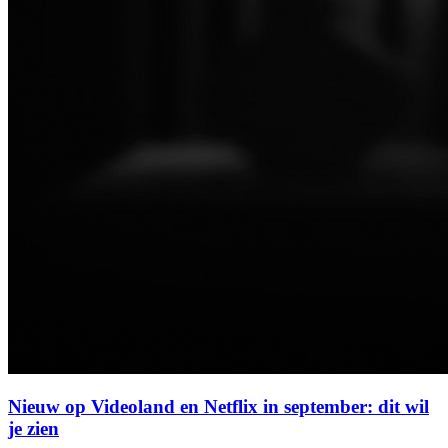
Nieuw op Videoland en Netflix in september: dit wil
je zien