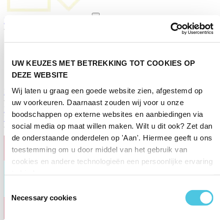
Maandhoroscoop
Tarotlegging
Artikelen
Dagelijkse games
Info
UW KEUZES MET BETREKKING TOT COOKIES OP
DEZE WEBSITE
Wij laten u graag een goede website zien, afgestemd op
Maandhoroscoop
Tarotlegging
Artikelen
Dagelijkse games
Info
uw voorkeuren. Daarnaast zouden wij voor u onze
Deelnemen
Pers
Contact
boodschappen op externe websites en aanbiedingen via
Inschrijven nieuwsbrief
social media op maat willen maken. Wilt u dit ook? Zet dan
de onderstaande onderdelen op 'Aan'. Hiermee geeft u ons
toestemming om u door middel van het gebruik van
cookies en andere technologieën een persoonlijke ervaring
te bieden.
Toestemmingsselectie
Necessary cookies