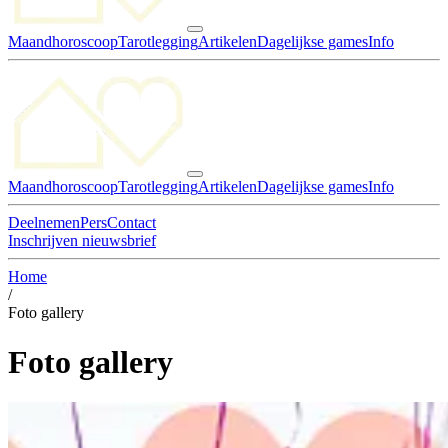
Maandhoroscoop
Tarotlegging
Artikelen
Dagelijkse games
Info
Maandhoroscoop
Tarotlegging
Artikelen
Dagelijkse games
Info
Deelnemen
Pers
Contact
Inschrijven nieuwsbrief
Home
/
Foto gallery
Foto gallery