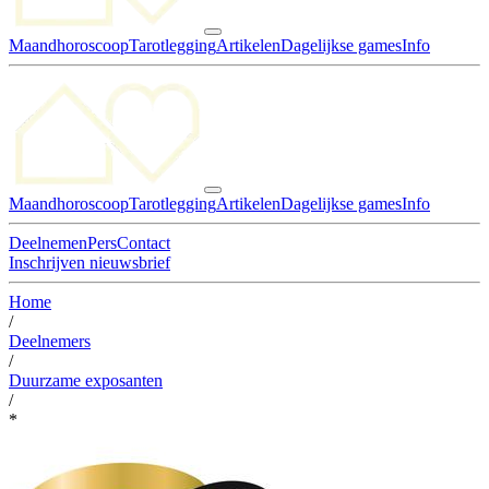
Maandhoroscoop
Tarotlegging
Artikelen
Dagelijkse games
Info
Maandhoroscoop
Tarotlegging
Artikelen
Dagelijkse games
Info
Deelnemen
Pers
Contact
Inschrijven nieuwsbrief
Home
/
Deelnemers
/
Duurzame exposanten
/
*