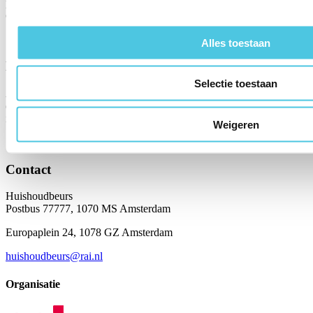
producten, onweerstaanbare deals of gewoon heerlijk shoppen, bij
ons ben je op de juiste plek.
Alles toestaan
Nieuwsbrief
Selectie toestaan
Altijd up-to-date met De Huishoudbeurs nieuwsbrief. Meld je aan
en ontvang de beste deals, winacties, ticketnieuws & inspiratie direct
in je inbox.
Weigeren
INSCHRIJVEN
Contact
Huishoudbeurs
Postbus 77777, 1070 MS Amsterdam
Europaplein 24, 1078 GZ Amsterdam
huishoudbeurs@rai.nl
Organisatie