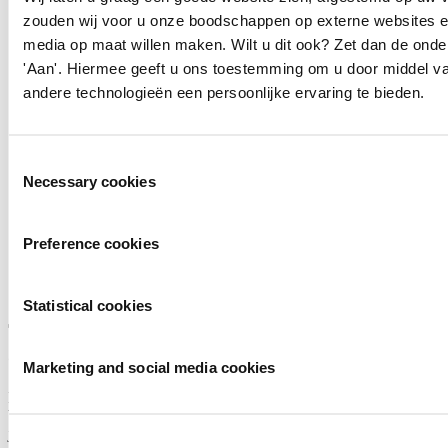
zouden wij voor u onze boodschappen op externe websites e
media op maat willen maken. Wilt u dit ook? Zet dan de ond
'Aan'. Hiermee geeft u ons toestemming om u door middel va
andere technologieën een persoonlijke ervaring te bieden.
Ervaar de kracht van arganolie voor gezond uitziend
haar
Toestemmingsselectie
Necessary cookies
Het geheim van onze iconische lijn is de toevoeging van
arganolie. Deze bijzondere olie is rijk aan natuurlijke vitamine
E en krachtige antioxidanten en wordt al eeuwenlang gebruikt
Preference cookies
om haar te verzorgen. De collectie helpt het haar te herstellen
en laat het zijdezacht, soepel en prachtig glanzend achter.
Lees meer
Statistical cookies
Over ons
Marketing and social media cookies
Huishoudbeurs 2027, van 20 t/m 27 februari, is hét dagje uit waar je
blij van thuis komt! Met zoveel stands en bijzondere merken ontdek
je overal iets nieuws. Of je nu komt voor de gezelligheid, nieuwe