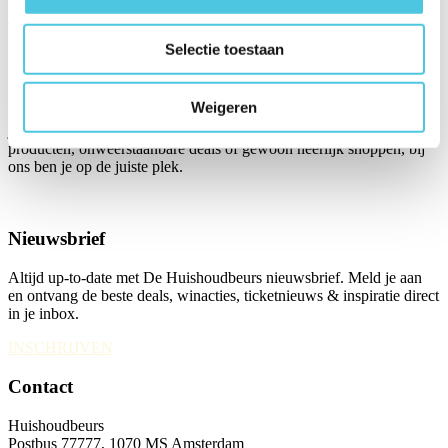
www.kutillustraties.com
Selectie toestaan
Over ons
Huishoudbeurs 2027, van 20 t/m 27 februari, is hét dagje uit waar je
Weigeren
blij van thuis komt! Met zoveel stands en bijzondere merken ontdek
je overal iets nieuws. Of je nu komt voor de gezelligheid, nieuwe
producten, onweerstaanbare deals of gewoon heerlijk shoppen, bij
ons ben je op de juiste plek.
Nieuwsbrief
Altijd up-to-date met De Huishoudbeurs nieuwsbrief. Meld je aan
en ontvang de beste deals, winacties, ticketnieuws & inspiratie direct
in je inbox.
INSCHRIJVEN
Contact
Huishoudbeurs
Postbus 77777, 1070 MS Amsterdam