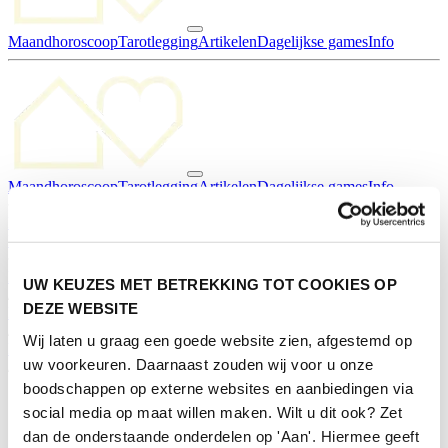
Maandhoroscoop
Tarotlegging
Artikelen
Dagelijkse games
Info
Maandhoroscoop
Tarotlegging
Artikelen
Dagelijkse games
Info
Deelnemen
Pers
Contact
Inschrijven nieuwsbrief
Home
UW KEUZES MET BETREKKING TOT COOKIES OP
/
DEZE WEBSITE
Deelnemers
/
Wij laten u graag een goede website zien, afgestemd op
Duurzame exposanten
uw voorkeuren. Daarnaast zouden wij voor u onze
/
*
boodschappen op externe websites en aanbiedingen via
social media op maat willen maken. Wilt u dit ook? Zet
dan de onderstaande onderdelen op 'Aan'. Hiermee geeft