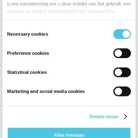
u ons toestemming om u door middel van het gebruik van
cookies en andere technologieën een persoonlijke
ervaring te bieden.
Toestemmingsselectie
Necessary cookies
Preference cookies
KUT.illustraties
Statistical cookies
STANDNUMMER:
Marketing and social media cookies
01.316
BEURS:
Huishoudbeurs 2026
ADRES:
Details tonen
Verwersdijk 2 2611 NH DELFT Nederland
Openen in Google Maps
Alles toestaan
WEBSITE: