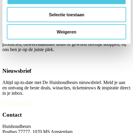
www.hollandprep.nl
Selectie toestaan
Over ons
Huishoudbeurs 2027, van 20 t/m 27 februari, is hét dagje uit waar je
Weigeren
blij van thuis komt! Met zoveel stands en bijzondere merken ontdek
je overal iets nieuws. Of je nu komt voor de gezelligheid, nieuwe
producten, onweerstaanbare deals of gewoon heerlijk shoppen, bij
ons ben je op de juiste plek.
Nieuwsbrief
Altijd up-to-date met De Huishoudbeurs nieuwsbrief. Meld je aan
en ontvang de beste deals, winacties, ticketnieuws & inspiratie direct
in je inbox.
INSCHRIJVEN
Contact
Huishoudbeurs
Postbus 77777, 1070 MS Amsterdam