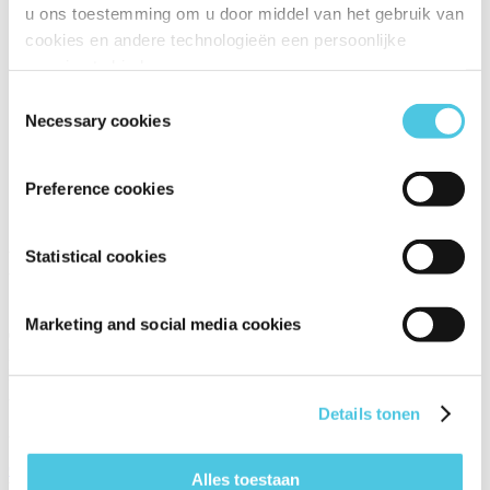
u ons toestemming om u door middel van het gebruik van
cookies en andere technologieën een persoonlijke
ervaring te bieden.
Toestemmingsselectie
Necessary cookies
Preference cookies
HollandPrep
Statistical cookies
STANDNUMMER:
Marketing and social media cookies
05.435
BEURS:
Huishoudbeurs 2026
ADRES:
Details tonen
Anna van Burenstraat 5 4116 EM BUREN GLD Nederland
Openen in Google Maps
Alles toestaan
WEBSITE: