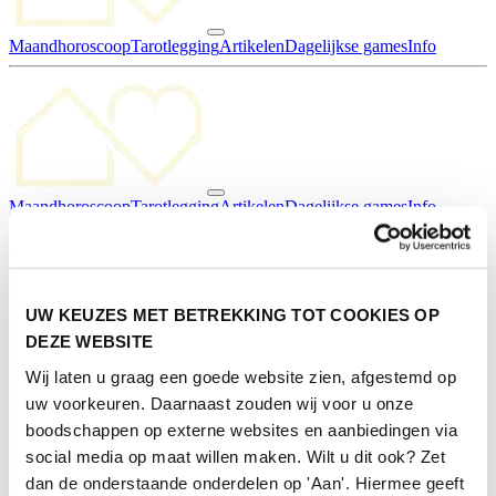
Maandhoroscoop
Tarotlegging
Artikelen
Dagelijkse games
Info
Maandhoroscoop
Tarotlegging
Artikelen
Dagelijkse games
Info
Deelnemen
Pers
Contact
Inschrijven nieuwsbrief
Home
UW KEUZES MET BETREKKING TOT COOKIES OP
/
DEZE WEBSITE
Deelnemers
/
Wij laten u graag een goede website zien, afgestemd op
Duurzame exposanten
uw voorkeuren. Daarnaast zouden wij voor u onze
/
*
boodschappen op externe websites en aanbiedingen via
social media op maat willen maken. Wilt u dit ook? Zet
dan de onderstaande onderdelen op 'Aan'. Hiermee geeft