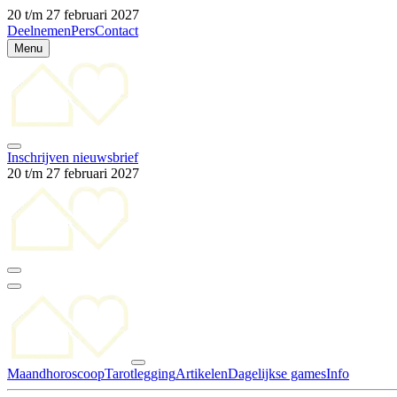
20 t/m 27 februari 2027
Deelnemen
Pers
Contact
Menu
Inschrijven nieuwsbrief
20 t/m 27 februari 2027
Maandhoroscoop
Tarotlegging
Artikelen
Dagelijkse games
Info