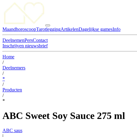
Maandhoroscoop
Tarotlegging
Artikelen
Dagelijkse games
Info
Deelnemen
Pers
Contact
Inschrijven nieuwsbrief
Home
/
Deelnemers
/
*
/
Producten
/
*
ABC Sweet Soy Sauce 275 ml
ABC saus
|