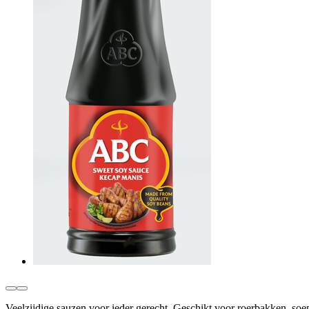
Veelzijdige sauzen voor ieder gerecht. Geschikt voor roerbakken, soep