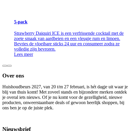
5-pack
Strawberry Daiquiri ICE is een verfrissende cocktail met de
zoete smaak van aardbeien en een vleugje rum en limoen.
Bevries de vloeibare sticks 24 uur en consumeer zodra ze
volledig zijn bevroren.
Lees meer
Over ons
Huishoudbeurs 2027, van 20 t/m 27 februari, is hét dagje uit waar je
blij van thuis komt! Met zoveel stands en bijzondere merken ontdek
je overal iets nieuws. Of je nu komt voor de gezelligheid, nieuwe
producten, onweerstaanbare deals of gewoon heerlijk shoppen, bij
ons ben je op de juiste plek.
Nieuwsbrief