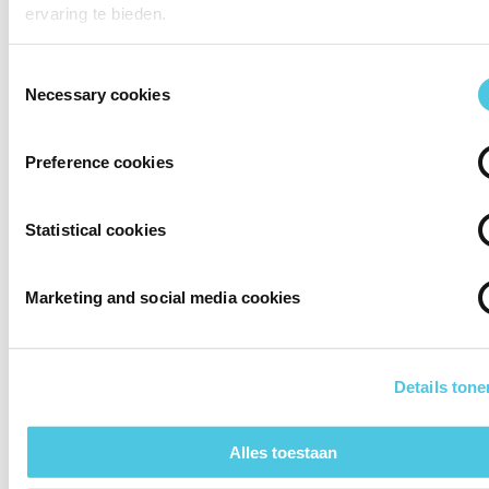
ervaring te bieden.
Toestemmingsselectie
Necessary cookies
5-pack
Preference cookies
Geniet van deze verfrissende zomer cocktail met de
herkenbare smaak van munt. Bevries de vloeibare sticks 24
Statistical cookies
uur en consumeer zodra ze volledig zijn bevroren.
Lees meer
Marketing and social media cookies
Strawberry Daiquiri
Details tone
Alles toestaan