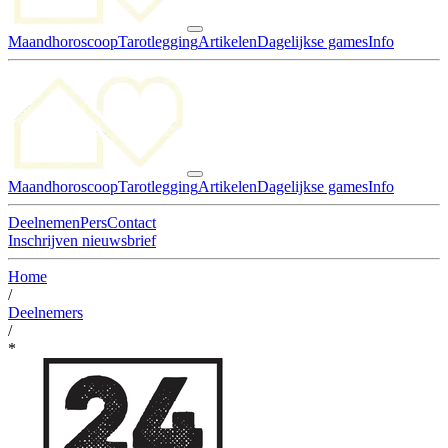
Maandhoroscoop
Tarotlegging
Artikelen
Dagelijkse games
Info
Maandhoroscoop
Tarotlegging
Artikelen
Dagelijkse games
Info
Deelnemen
Pers
Contact
Inschrijven nieuwsbrief
Home
/
Deelnemers
/
*