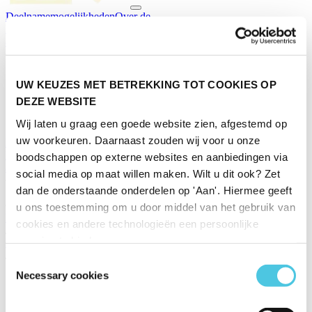
Deelnamemogelijkheden
Over de
Huishoudbeurs
Promotiemogelijkheden
Plattegrond
Informatie
aanvragen
Contact
UW KEUZES MET BETREKKING TOT COOKIES OP
DEZE WEBSITE
Wij laten u graag een goede website zien, afgestemd op
uw voorkeuren. Daarnaast zouden wij voor u onze
Deelnamemogelijkheden
Over de
Huishoudbeurs
Promotiemogelijkheden
Plattegrond
Informatie
boodschappen op externe websites en aanbiedingen via
aanvragen
Contact
social media op maat willen maken. Wilt u dit ook? Zet
dan de onderstaande onderdelen op 'Aan'. Hiermee geeft
Schrijf je in voor de nieuwsbrief
u ons toestemming om u door middel van het gebruik van
Home
cookies en andere technologieën een persoonlijke
/
ervaring te bieden.
Deelnemen
/
Toestemmingsselectie
Salesbrochure
Necessary cookies
Salesbrochure