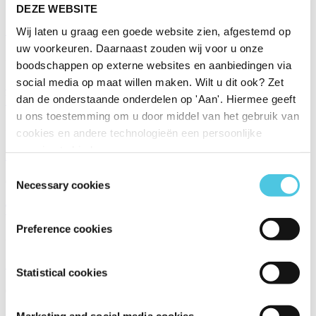
16/06/2025
DEZE WEBSITE
Snelle pasta carbonara
Wij laten u graag een goede website zien, afgestemd op
uw voorkeuren. Daarnaast zouden wij voor u onze
26/05/2025
boodschappen op externe websites en aanbiedingen via
social media op maat willen maken. Wilt u dit ook? Zet
Chocoladerollade met espressocrème, tijm en
bramen
dan de onderstaande onderdelen op 'Aan'. Hiermee geeft
u ons toestemming om u door middel van het gebruik van
24/04/2025
cookies en andere technologieën een persoonlijke
ervaring te bieden.
Pijlsnelle eenpans-pasta bolognese
Toestemmingsselectie
08/04/2025
Necessary cookies
Teriyaki zalm met udonnoedels
Preference cookies
21/01/2025
IJs maken zonder ijsmachine
Statistical cookies
05/06/2024