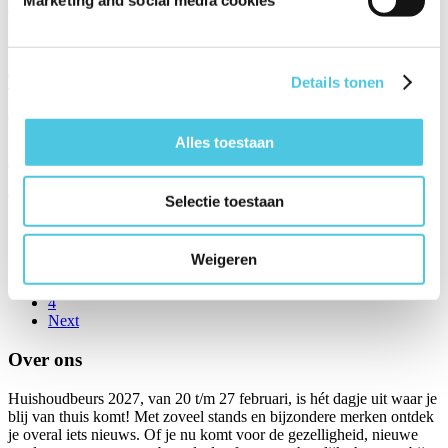
Marketing and social media cookies
Limonades: fris, zomers en zelfgemaakt!
24/04/2024
Tosti Time: Van Klassiek tot Creatief
Details tonen
03/04/2024
Alles toestaan
Maak je eigen kaarsen-creaties!
05/03/2024
Selectie toestaan
Previous
1
Weigeren
2
3
4
Next
Over ons
Huishoudbeurs 2027, van 20 t/m 27 februari, is hét dagje uit waar je
blij van thuis komt! Met zoveel stands en bijzondere merken ontdek
je overal iets nieuws. Of je nu komt voor de gezelligheid, nieuwe