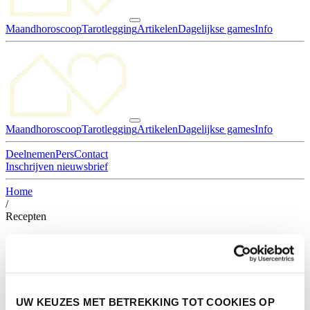
Maandhoroscoop
Tarotlegging
Artikelen
Dagelijkse games
Info
Maandhoroscoop
Tarotlegging
Artikelen
Dagelijkse games
Info
Deelnemen
Pers
Contact
Inschrijven nieuwsbrief
Home
/
Recepten
Recepten
Sinaasappeltaartje
UW KEUZES MET BETREKKING TOT COOKIES OP