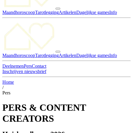
Maandhoroscoop
Tarotlegging
Artikelen
Dagelijkse games
Info
Maandhoroscoop
Tarotlegging
Artikelen
Dagelijkse games
Info
Deelnemen
Pers
Contact
Inschrijven nieuwsbrief
Home
/
Pers
PERS & CONTENT
CREATORS