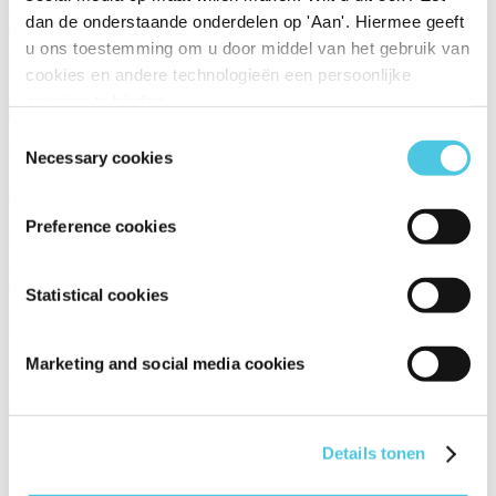
Eva Jinek - Waarom katten en geen ander huisdier?
dan de onderstaande onderdelen op 'Aan'. Hiermee geeft
u ons toestemming om u door middel van het gebruik van
Life en Living
cookies en andere technologieën een persoonlijke
ervaring te bieden.
DIY: oogschaduw langer laten zitten
Toestemmingsselectie
DIY
Necessary cookies
DIY wand van kurk
Preference cookies
DIY
Do It Yourself: Gestapelde bloempotten!
Statistical cookies
DIY
Styling Tip: Zomer en winter interieur
Marketing and social media cookies
Column
Previous
Details tonen
1