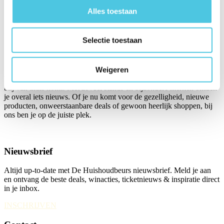
26
Alles toestaan
27
28
29
Next
Selectie toestaan
Over ons
Weigeren
Huishoudbeurs 2027, van 20 t/m 27 februari, is hét dagje uit waar je
blij van thuis komt! Met zoveel stands en bijzondere merken ontdek
je overal iets nieuws. Of je nu komt voor de gezelligheid, nieuwe
producten, onweerstaanbare deals of gewoon heerlijk shoppen, bij
ons ben je op de juiste plek.
Nieuwsbrief
Altijd up-to-date met De Huishoudbeurs nieuwsbrief. Meld je aan
en ontvang de beste deals, winacties, ticketnieuws & inspiratie direct
in je inbox.
INSCHRIJVEN