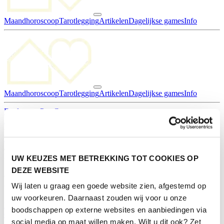
Maandhoroscoop
Tarotlegging
Artikelen
Dagelijkse games
Info
Maandhoroscoop
Tarotlegging
Artikelen
Dagelijkse games
Info
Deelnemen
Pers
Contact
Inschrijven nieuwsbrief
Home
/
Nieuws
UW KEUZES MET BETREKKING TOT COOKIES OP
DEZE WEBSITE
Nieuws
Wij laten u graag een goede website zien, afgestemd op
uw voorkeuren. Daarnaast zouden wij voor u onze
Body & Mind
Column
DIY
Eventnieuws
Food & Drinks
Home &
boodschappen op externe websites en aanbiedingen via
Garden
Hoofdgerecht
Life en Living
social media op maat willen maken. Wilt u dit ook? Zet