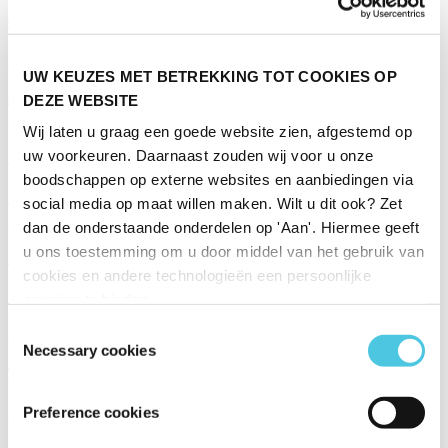
4x voedingstips tegen rimpels
Body & Mind
UW KEUZES MET BETREKKING TOT COOKIES OP
4 x trucjes voor in de ochtend om je dag positief te
DEZE WEBSITE
beginnen!
Wij laten u graag een goede website zien, afgestemd op
uw voorkeuren. Daarnaast zouden wij voor u onze
DIY
boodschappen op externe websites en aanbiedingen via
De meest voorkomende soort leugens bij online
social media op maat willen maken. Wilt u dit ook? Zet
daten
dan de onderstaande onderdelen op 'Aan'. Hiermee geeft
u ons toestemming om u door middel van het gebruik van
Life en Living
cookies en andere technologieën een persoonlijke
10x trucjes om sneller in slaap te vallen
ervaring te bieden.
Toestemmingsselectie
Body & Mind
Necessary cookies
Tea tree-olie: zo kan je het gebruiken
Preference cookies
Body & Mind