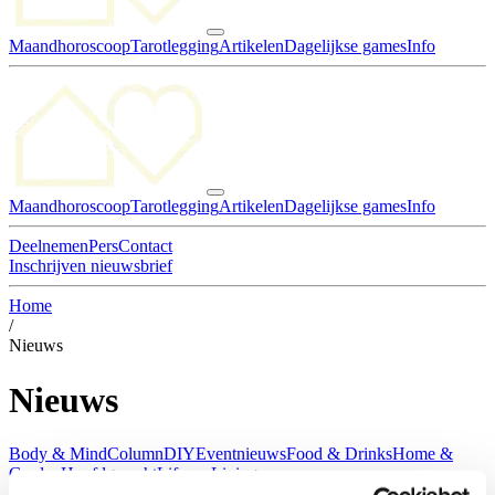
Maandhoroscoop
Tarotlegging
Artikelen
Dagelijkse games
Info
Maandhoroscoop
Tarotlegging
Artikelen
Dagelijkse games
Info
Deelnemen
Pers
Contact
Inschrijven nieuwsbrief
Home
/
Nieuws
Nieuws
Body & Mind
Column
DIY
Eventnieuws
Food & Drinks
Home &
Garden
Hoofdgerecht
Life en Living