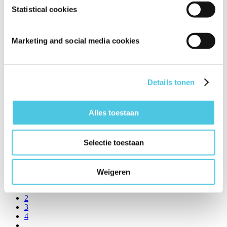
Statistical cookies
MAAK JE HUIS SMART! SLIMME APPARATEN
MAKEN HET JE MAKKELIJK
Marketing and social media cookies
18/07/2022
Deze 3 kruiden wil je in je eetbare tuin
Details tonen
28/04/2022
5 buitengewone kamerplanten
Alles toestaan
14/04/2022
Slapeloosheid? Deze vijf apps helpen je beter slapen!
Selectie toestaan
22/03/2022
Weigeren
Previous
1
2
3
4