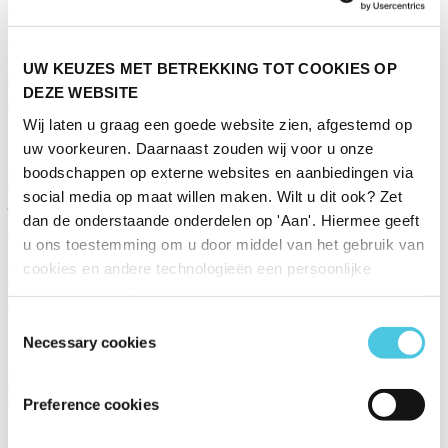
Zo dek je de perfecte tafel
22/11/2022
UW KEUZES MET BETREKKING TOT COOKIES OP
Het ideale alternatief om je was te drogen: de
DEZE WEBSITE
droogkast
Wij laten u graag een goede website zien, afgestemd op
18/11/2022
uw voorkeuren. Daarnaast zouden wij voor u onze
boodschappen op externe websites en aanbiedingen via
Een make over voor je muren: welke kleur past bij
social media op maat willen maken. Wilt u dit ook? Zet
jou
dan de onderstaande onderdelen op 'Aan'. Hiermee geeft
04/11/2022
u ons toestemming om u door middel van het gebruik van
cookies en andere technologieën een persoonlijke
Wat moet er beslist in de voorraadkast staan en hoe
ervaring te bieden.
houd je hem netjes?
Toestemmingsselectie
15/09/2022
Necessary cookies
Bijzzzzzondere gasten: een warm welkom voor
insecten in je tuin
Preference cookies
18/07/2022