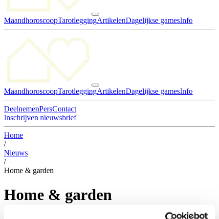
Maandhoroscoop
Tarotlegging
Artikelen
Dagelijkse games
Info
Maandhoroscoop
Tarotlegging
Artikelen
Dagelijkse games
Info
Deelnemen
Pers
Contact
Inschrijven nieuwsbrief
Home
/
Nieuws
/
Home & garden
Home & garden