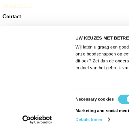
INSCHRIJVEN
Contact
Huishoudbeurs
Postbus 77777, 1070 MS Amsterdam
UW KEUZES MET BETRE
Europaplein 24, 1078 GZ Amsterdam
Wij laten u graag een goe
huishoudbeurs@rai.nl
onze boodschappen op exte
dit ook? Zet dan de onder
Organisatie
middel van het gebruik van
Toestemmingsselectie
Necessary cookies
Privacyverklaring
|
Gebruikersvoorwaarden
Marketing and social medi
|
Details tonen
Exposanten Waarschuwing
2026
© Copyright