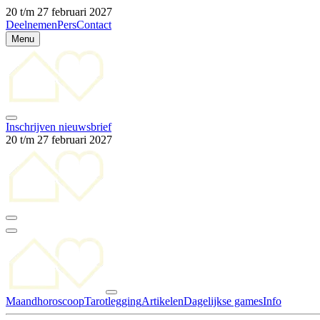
20 t/m 27 februari 2027
Deelnemen
Pers
Contact
Menu
Inschrijven nieuwsbrief
20 t/m 27 februari 2027
Maandhoroscoop
Tarotlegging
Artikelen
Dagelijkse games
Info