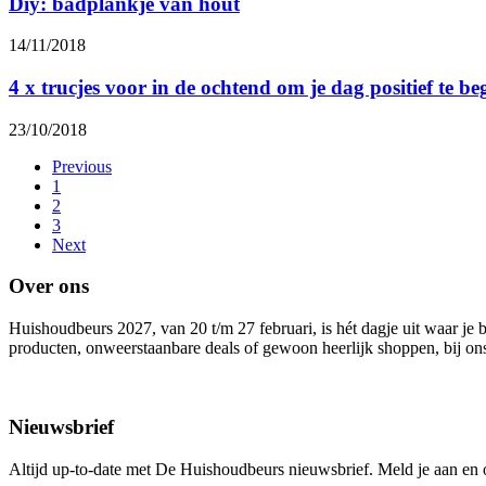
Diy: badplankje van hout
14/11/2018
4 x trucjes voor in de ochtend om je dag positief te be
23/10/2018
Previous
1
2
3
Next
Over ons
Huishoudbeurs 2027, van 20 t/m 27 februari, is hét dagje uit waar je 
producten, onweerstaanbare deals of gewoon heerlijk shoppen, bij ons 
Nieuwsbrief
Altijd up-to-date met De Huishoudbeurs nieuwsbrief. Meld je aan en ont