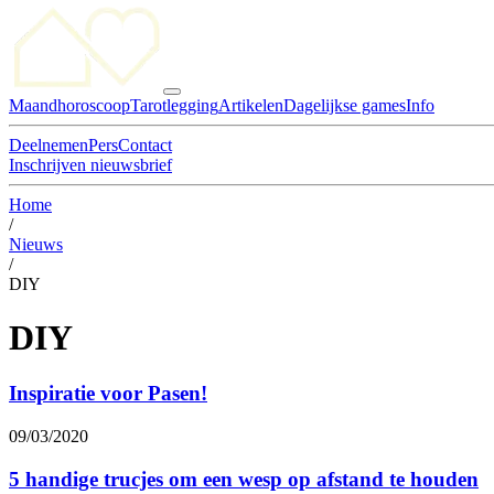
Maandhoroscoop
Tarotlegging
Artikelen
Dagelijkse games
Info
Deelnemen
Pers
Contact
Inschrijven nieuwsbrief
Home
/
Nieuws
/
DIY
DIY
Inspiratie voor Pasen!
09/03/2020
5 handige trucjes om een wesp op afstand te houden